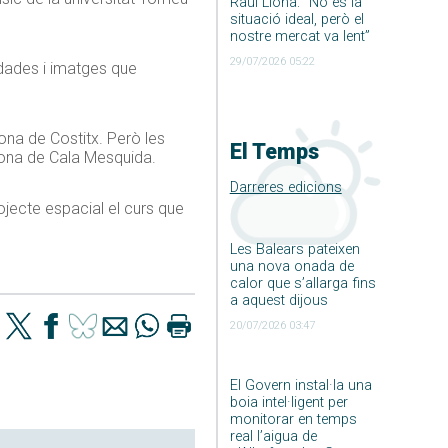
Raúl Llona: ”No és la
situació ideal, però el
nostre mercat va lent”
29/07/2026 05:22
 dades i imatges que
zona de Costitx. Però les
El Temps
 zona de Cala Mesquida.
Darreres edicions
rojecte espacial el curs que
Les Balears pateixen
una nova onada de
calor que s’allarga fins
a aquest dijous
20/07/2026 03:47
El Govern instal·la una
boia intel·ligent per
monitorar en temps
real l’aigua de