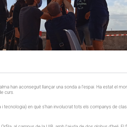
alma han aconseguit llançar una sonda a l’espai. Ha estat el 
de curs.
ica i tecnologia) en què s’han involucrat tots els companys de cla
 Orfila, al campus de la UIB, amb l’ajuda de dos globus d’heli. El 