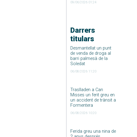
09/06/2026 01:24
Darrers
titulars
Desmantellat un punt
de venda de droga al
barri palmesà de la
Soledat
06/08/2026 11:20
Traslladen a Can
Misses un ferit greu en
un accident de trànsit a
Formentera
06/08/2026 10:20
Ferida greu una nina de
2 anys després