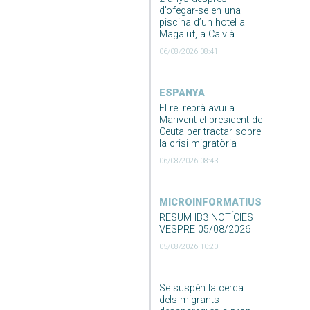
d’ofegar-se en una
piscina d’un hotel a
Magaluf, a Calvià
06/08/2026 08:41
ESPANYA
El rei rebrà avui a
Marivent el president de
Ceuta per tractar sobre
la crisi migratòria
06/08/2026 08:43
MICROINFORMATIUS
RESUM IB3 NOTÍCIES
VESPRE 05/08/2026
05/08/2026 10:20
Se suspèn la cerca
dels migrants