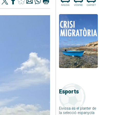
MIGDIA
VESPRE
CAP.SET
Esports
Eivissa és el planter de
la selecció espanyola