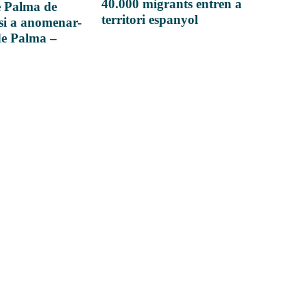
40.000 migrants entren a
e Palma de
territori espanyol
si a anomenar-
de Palma –