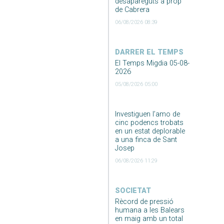
desapareguts a prop
de Cabrera
06/08/2026 08:39
DARRER EL TEMPS
El Temps Migdia 05-08-
2026
05/08/2026 05:00
Investiguen l’amo de
cinc podencs trobats
en un estat deplorable
a una finca de Sant
Josep
06/08/2026 11:29
SOCIETAT
Rècord de pressió
humana a les Balears
en maig amb un total