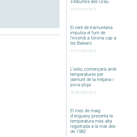
s’Albufera des Grau
20/07/2026 09:33
El vent de tramuntana
impulsa el fum de
l’incendi a Girona cap a
les Balears
03/07/2026 09:24
L’estiu començarà amb
temperatures per
damunt de la mitjana i
poca pluja
09/06/2026 02:52
El mes de maig
d’enguany presenta la
temperatura més alta
registrada a la mar des
de 1982