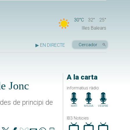
30°C
32°
25°
Illes Balears
▶ EN DIRECTE
A la carta
de Jonc
informatius ràdio
des de principi de
MATÍ
MIGDIA
VESPRE
IB3 Noticies