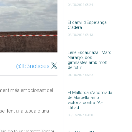
04/08/2026 08:24
El canvi d’Esperança
Cladera
02/08/2026 08:43
Leire Escauriaza i Marc
Naranjo, dos
gimnastes amb molt
@IB3noticies
de futur
01/08/2026 05:59
moment més emocionant del
El Mallorca s’acomiada
de Marbella amb
victòria contra l’Al-
Ittihad
sse, fent una tasca o una
30/07/2026 03:56
físic de la universitat Tomeu