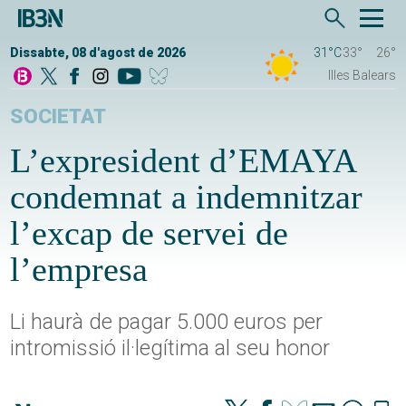
Dissabte, 08 d'agost de 2026
31°C
33°
26°
Illes Balears
SOCIETAT
L’expresident d’EMAYA
condemnat a indemnitzar
l’excap de servei de
l’empresa
Li haurà de pagar 5.000 euros per
intromissió il·legítima al seu honor