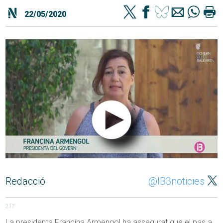
22/05/2020
Redacció
@IB3noticies
217
La presidenta Francina Armengol ha assegurat que el pas a