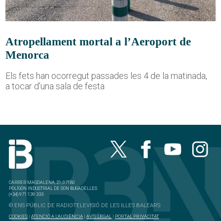
Atropellament mortal a l’Aeroport de
Menorca
Els fets han ocorregut passades les 4 de la matinada,
a tocar d'una sala de festa
CARRER MAGDALENA, 21, 07180
POLÍGON INDUSTRIAL DE SON BUGADELLES
(+34) 971 139 333
© ENS PÚBLIC DE RADIOTELEVISIÓ DE LES ILLES BALEARS
COOKIES
|
ATENCIÓ A L'AUDIÈNCIA
|
AVÍS LEGAL
|
PORTAL PRIVACITAT