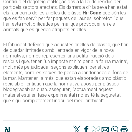
Continua el degoteig d’al·legacions a la llei de residus per
part dels sectors afectats. Els darrers a dir la seva han estat
els fabricants de les anelles de plàstic
Hi-Cone
que són les
que es fan servir per fer paquets de llaunes, sobretot, i que
han esta molt criticades pel mal que provoquen en els
animals que es queden atrapats en elles.
El fabricant defensa que aquestes anelles de plàstic, que han
de quedar limitades amb l’entrada en vigor de la nova
normativa, només representen una petita fracció dels
residus i que, tenen “un impacte mínim per a la fauna marina”,
molt més perjudicada -segons expliquen- per altres
elements, com les xarxes de pesca abandonades al fons de
la mar. Mantenen, a més, que estan elaborades amb plàstic
reciclable i critiquen que la normativa aposti per plàstics
biodegradables quan, asseguren, “actualment aquest
material està en fase experimental i no es té la seguretat
que sigui completament inocu pel medi ambient”.