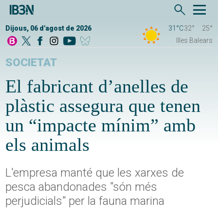
Dijous, 06 d'agost de 2026
31°C
32°
25°
Illes Balears
SOCIETAT
El fabricant d’anelles de
plàstic assegura que tenen
un “impacte mínim” amb
els animals
L'empresa manté que les xarxes de
pesca abandonades "són més
perjudicials" per la fauna marina