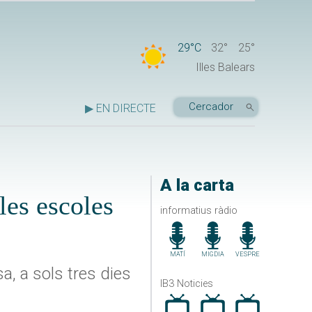
29°C
32°
25°
Illes Balears
▶ EN DIRECTE
A la carta
les escoles
informatius ràdio
MATÍ
MIGDIA
VESPRE
a, a sols tres dies
IB3 Noticies