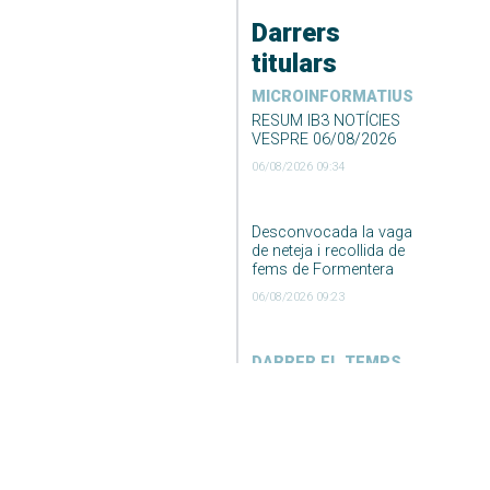
Darrers
titulars
MICROINFORMATIUS
RESUM IB3 NOTÍCIES
VESPRE 06/08/2026
06/08/2026 09:34
Desconvocada la vaga
de neteja i recollida de
fems de Formentera
06/08/2026 09:23
DARRER EL TEMPS
El Temps Migdia 06-08-
2026
06/08/2026 04:55