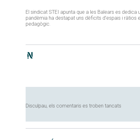
El sindicat STEI apunta que a les Balears es dedica 
pandèmia ha destapat uns dèficits d’espais i ràtio
pedagògic.
Disculpau, els comentaris es troben tancats