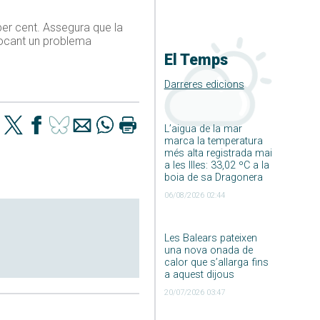
per cent. Assegura que la
vocant un problema
El Temps
Darreres edicions
L’aigua de la mar
marca la temperatura
més alta registrada mai
a les Illes: 33,02 ºC a la
boia de sa Dragonera
06/08/2026 02:44
Les Balears pateixen
una nova onada de
calor que s’allarga fins
a aquest dijous
20/07/2026 03:47