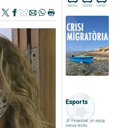
MIGDIA
VESPRE
CAP.SET
Esports
JP Financial, un equip
sense límits