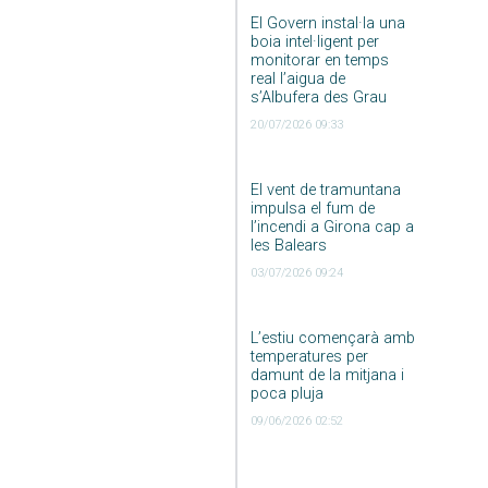
El Govern instal·la una
boia intel·ligent per
monitorar en temps
real l’aigua de
s’Albufera des Grau
20/07/2026 09:33
El vent de tramuntana
impulsa el fum de
l’incendi a Girona cap a
les Balears
03/07/2026 09:24
L’estiu començarà amb
temperatures per
damunt de la mitjana i
poca pluja
09/06/2026 02:52