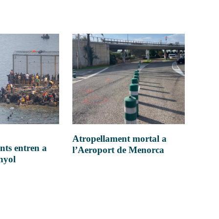
Atropellament mortal a
nts entren a
l’Aeroport de Menorca
anyol