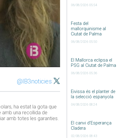
06/08/2026 05:54
Festa del
mallorquinisme al
Ciutat de Palma
06/08/2026 05:50
El Mallorca eclipsa el
PSG al Ciutat de Palma
06/08/2026 05:36
@IB3noticies
Eivissa és el planter de
la selecció espanyola
04/08/2026 08:24
olars, ha estat la gota que
se amb una recollida de
iar amb totes les garanties.
El canvi d’Esperança
Cladera
02/08/2026 08:43