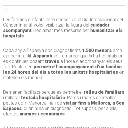
173
Les famílies d’infants amb càncer, en el Dia Internacional del
Càncer Infantil, volen visibilitzar la figura del
cuidador
acompanyant
i reclamar més mesures per
humanitzar els
hospitals
.
Cada any a Espanya són diagnosticats
1.500 menors
amb
càncer infantil.
Aspanob
vol remarcar que hi ha hospitals on
es continuen posant
traves
a l’hora d’acompanyar els seus
fills. Reclamen
permetre l’acompanyament d’un familiar
les 24 hores del dia a totes les unitats hospitalàries
on
s’atenen els menors.
Demanen facilitats perquè es permeti el
relleu de familiars
i millorar l’
estada hospitalària
. Pares i mares de les illes
petites com Menorca, han de
viatjar fins a Mallorca, a Son
Espases
, quan hi ha un diagnòstic. Tot suposa, per a ells,
efectes
anímics i econòmics
.