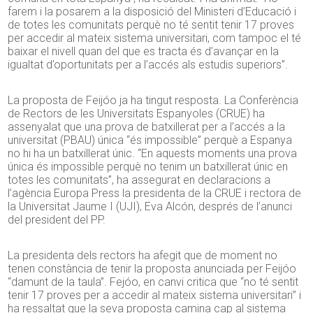
farem i la posarem a la disposició del Ministeri d’Educació i
de totes les comunitats perquè no té sentit tenir 17 proves
per accedir al mateix sistema universitari, com tampoc el té
baixar el nivell quan del que es tracta és d’avançar en la
igualtat d’oportunitats per a l’accés als estudis superiors”.
La proposta de Feijóo ja ha tingut resposta. La Conferència
de Rectors de les Universitats Espanyoles (CRUE) ha
assenyalat que una prova de batxillerat per a l’accés a la
universitat (PBAU) única “és impossible” perquè a Espanya
no hi ha un batxillerat únic. “En aquests moments una prova
única és impossible perquè no tenim un batxillerat únic en
totes les comunitats”, ha assegurat en declaracions a
l’agència Europa Press la presidenta de la CRUE i rectora de
la Universitat Jaume I (UJI), Eva Alcón, després de l’anunci
del president del PP.
La presidenta dels rectors ha afegit que de moment no
tenen constància de tenir la proposta anunciada per Feijóo
“damunt de la taula”. Fejóo, en canvi critica que “no té sentit
tenir 17 proves per a accedir al mateix sistema universitari” i
ha ressaltat que la seva proposta camina cap al sistema