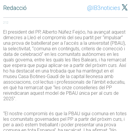
Redacció
@IB3noticies
212
El president del PP, Alberto Núñez Feijóo, ha avançat aquest
dimecres a Lleó el compromís del seu partit per “impulsar”
una prova de batxillerat per a l’accés a la universitat (
PBAU
),
la selectivitat, “comuna en continguts, criteris de correcció i
data de celebració” en les comunitats autònomes en les
quals governa, entre les quals les Illes Balears, i ha remarcat
que espera que pugui aplicar-se a partir del pròxim curs. Així
ho ha destacat en una trobada que ha mantingut en el
museu Casa Botines-Gaudí de la capital lleonesa amb
associacions, col·lectius i professionals de l’àmbit educatiu,
en què ha remarcat que “les onze conselleries del PP
reivindicaran aquest model de
PBAU
única per al curs de
2025″.
“El nostre compromís és que la
PBAU
sigui comuna en totes
les comunitats governades pel PP a partir del pròxim curs, i
per a això estem treballant i poder presentar una prova
comuna en tota Espanya”, ha recalcat. I ha afirmat: “Ho