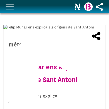
méteo temps i natura
Felip Munar ens explica els
orígens de Sant Antoni
Felip Munar ens explica els orígens de Sant
Antoni