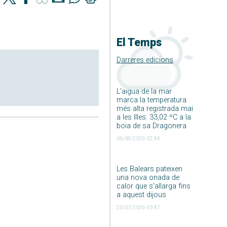
El Temps
Darreres edicions
L’aigua de la mar
marca la temperatura
més alta registrada mai
a les Illes: 33,02 ºC a la
boia de sa Dragonera
06/08/2026 02:44
Les Balears pateixen
una nova onada de
calor que s’allarga fins
a aquest dijous
20/07/2026 03:47