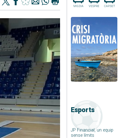
MIGDIA
VESPRE
CAP.SET
Esports
JP Financial, un equip
sense límits