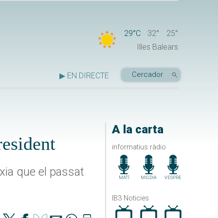
29°C
32°
25°
Illes Balears
▶ EN DIRECTE
A la carta
resident
informatius ràdio
xia que el passat
MATÍ
MIGDIA
VESPRE
IB3 Noticies