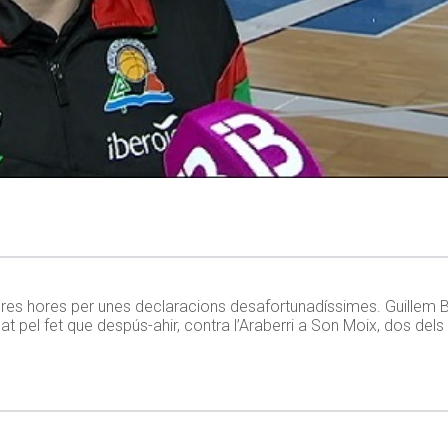
rreres hores per unes declaracions desafortunadíssimes. Guillem 
 pel fet que despús-ahir, contra l’Araberri a Son Moix, dos dels 