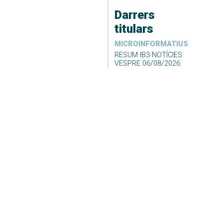
Darrers
titulars
MICROINFORMATIUS
RESUM IB3 NOTÍCIES
VESPRE 06/08/2026
06/08/2026 09:34
Desconvocada la vaga
de neteja i recollida de
fems de Formentera
06/08/2026 09:23
DARRER EL TEMPS
El Temps Migdia 06-08-
2026
06/08/2026 04:55