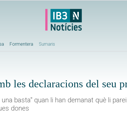
ssa
Formentera
Sumaris
mb les declaracions del seu p
una basta" quan li han demanat què li parei
dues dones