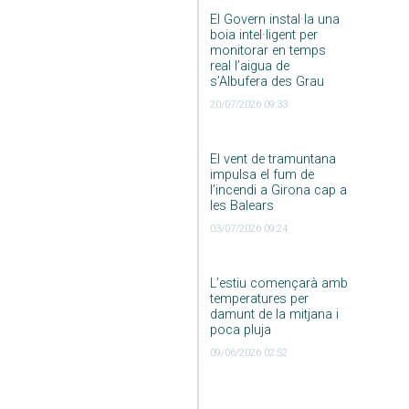
El Govern instal·la una
boia intel·ligent per
monitorar en temps
real l’aigua de
s’Albufera des Grau
20/07/2026 09:33
El vent de tramuntana
impulsa el fum de
l’incendi a Girona cap a
les Balears
03/07/2026 09:24
L’estiu començarà amb
temperatures per
damunt de la mitjana i
poca pluja
09/06/2026 02:52