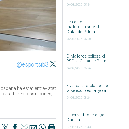
06/08/2026 05:54
Festa del
mallorquinisme al
Ciutat de Palma
06/08/2026 05:50
El Mallorca eclipsa el
PSG al Ciutat de Palma
@esportsib3
06/08/2026 05:36
Eivissa és el planter de
Boscana ha estat entrevistat
la selecció espanyola
tres àrbitres fossin dones,
04/08/2026 08:24
El canvi d’Esperança
Cladera
02/08/2026 08:43