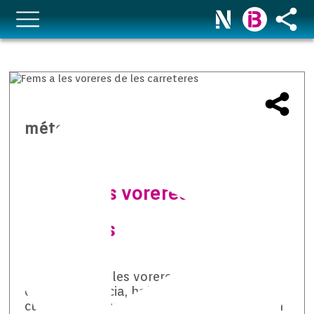
méteo temps i natura
Fems a les voreres de les
carreteres
Trobar fems a les voreres de les carreteres
és, per desgràcia, habitual. Són els ciclistes
culpables d’aquesta brutor? Ho analitzam