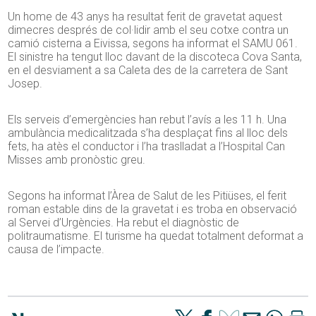
Un home de 43 anys ha resultat ferit de gravetat aquest
dimecres després de col·lidir amb el seu cotxe contra un
camió cisterna a Eivissa, segons ha informat el SAMU 061.
El sinistre ha tengut lloc davant de la discoteca Cova Santa,
en el desviament a sa Caleta des de la carretera de Sant
Josep.
Els serveis d’emergències han rebut l’avís a les 11 h. Una
ambulància medicalitzada s’ha desplaçat fins al lloc dels
fets, ha atès el conductor i l’ha traslladat a l’Hospital Can
Misses amb pronòstic greu.
Segons ha informat l’Àrea de Salut de les Pitiüses, el ferit
roman estable dins de la gravetat i es troba en observació
al Servei d’Urgències. Ha rebut el diagnòstic de
politraumatisme. El turisme ha quedat totalment deformat a
causa de l’impacte.