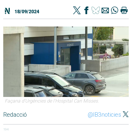
18/09/2024
Façana d'Urgències de l'Hospital Can Misses.
Redacció
@IB3noticies
194