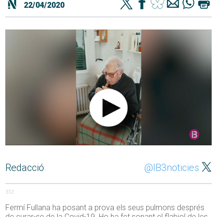
22/04/2020
Redacció
@IB3noticies
312
Fermí Fullana ha posant a prova els seus pulmons després
de curar-se de la Covid-19. Ho ha fet sonant el flabiol de les