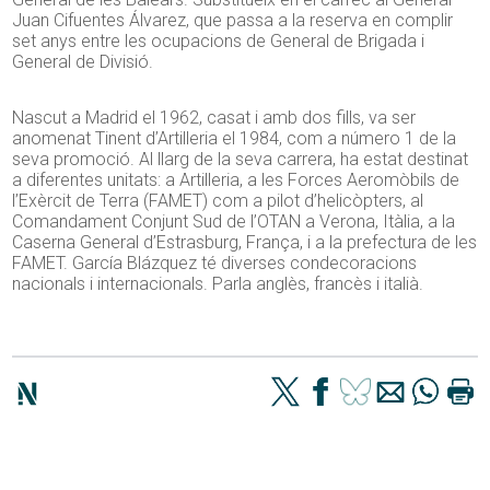
Juan Cifuentes Álvarez, que passa a la reserva en complir
set anys entre les ocupacions de General de Brigada i
General de Divisió.
Nascut a Madrid el 1962, casat i amb dos fills, va ser
anomenat Tinent d’Artilleria el 1984, com a número 1 de la
seva promoció. Al llarg de la seva carrera, ha estat destinat
a diferentes unitats: a Artilleria, a les Forces Aeromòbils de
l’Exèrcit de Terra (FAMET) com a pilot d’helicòpters, al
Comandament Conjunt Sud de l’OTAN a Verona, Itàlia, a la
Caserna General d’Estrasburg, França, i a la prefectura de les
FAMET. García Blázquez té diverses condecoracions
nacionals i internacionals. Parla anglès, francès i italià.