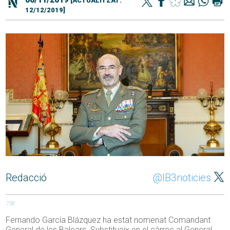
[ACTUALITZAT:
12/12/2019]
Redacció
@IB3noticies
758
Fernando García Blázquez ha estat nomenat Comandant
General de les Balears. Substitueix en el càrrec al General