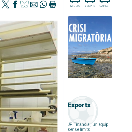
MIGDIA
VESPRE
CAP.SET
Esports
JP Financial, un equip
sense límits