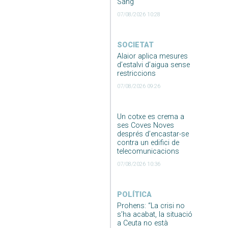
Sang
07/08/2026 10:28
SOCIETAT
Alaior aplica mesures
d’estalvi d’aigua sense
restriccions
07/08/2026 09:26
Un cotxe es crema a
ses Coves Noves
després d’encastar-se
contra un edifici de
telecomunicacions
07/08/2026 10:36
POLÍTICA
Prohens: “La crisi no
s’ha acabat, la situació
a Ceuta no està