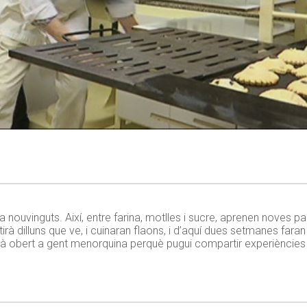
t a nouvinguts. Així, entre farina, motlles i sucre, aprenen noves 
etirà dilluns que ve, i cuinaran flaons, i d’aquí dues setmanes far
tà obert a gent menorquina perquè pugui compartir experiències