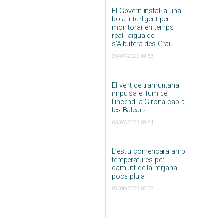
El Govern instal·la una
boia intel·ligent per
monitorar en temps
real l’aigua de
s’Albufera des Grau
20/07/2026 09:33
El vent de tramuntana
impulsa el fum de
l’incendi a Girona cap a
les Balears
03/07/2026 09:24
L’estiu començarà amb
temperatures per
damunt de la mitjana i
poca pluja
09/06/2026 02:52