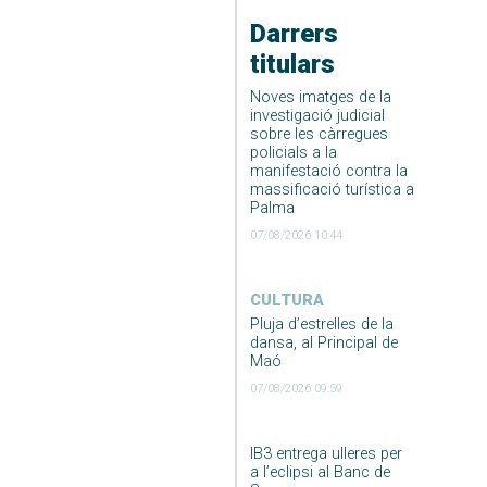
Darrers
titulars
Noves imatges de la
investigació judicial
sobre les càrregues
policials a la
manifestació contra la
massificació turística a
Palma
07/08/2026 10:44
CULTURA
Pluja d’estrelles de la
dansa, al Principal de
Maó
07/08/2026 09:59
IB3 entrega ulleres per
a l’eclipsi al Banc de