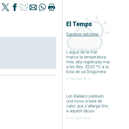
El Temps
Darreres edicions
L’aigua de la mar
marca la temperatura
més alta registrada mai
a les Illes: 33,02 ºC a la
boia de sa Dragonera
07/08/2026 08:12
Les Balears pateixen
una nova onada de
calor que s’allarga fins
a aquest dijous
20/07/2026 03:47