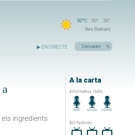
30°C
30°
26°
Illes Balears
▶ EN DIRECTE
A la carta
 a
informatius ràdio
MATÍ
MIGDIA
VESPRE
 els ingredients
IB3 Noticies