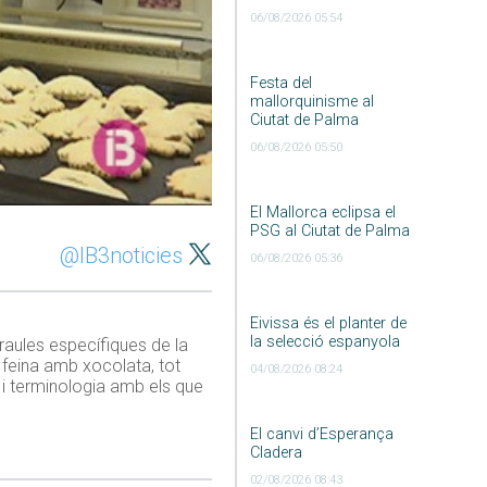
06/08/2026 05:54
Festa del
mallorquinisme al
Ciutat de Palma
06/08/2026 05:50
El Mallorca eclipsa el
PSG al Ciutat de Palma
@IB3noticies
06/08/2026 05:36
Eivissa és el planter de
la selecció espanyola
paraules específiques de la
an feina amb xocolata, tot
04/08/2026 08:24
 i terminologia amb els que
El canvi d’Esperança
Cladera
02/08/2026 08:43