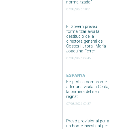
normalitzada”
07/08/2026 10:31
El Govern preveu
formalitzar avui la
destitució de la
directora general de
Costes i Litoral, Maria
Joaquina Ferrer
07/08/2026 09:45
ESPANYA
Felip VI es compromet
a fer una visita a Ceuta,
la primera del seu
regnat
07/08/2026 09:37
Presó provisional per a
un home investigat per