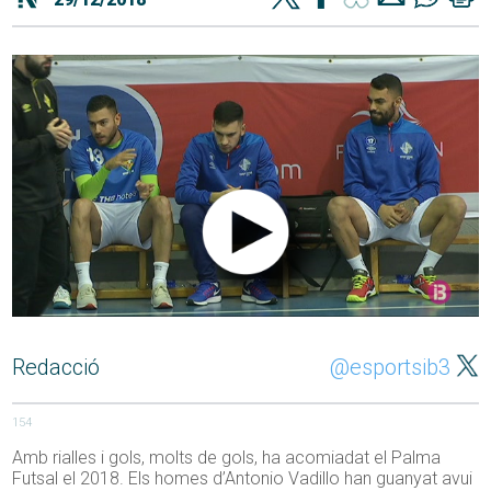
Redacció
@esportsib3
154
Amb rialles i gols, molts de gols, ha acomiadat el Palma
Futsal el 2018. Els homes d’Antonio Vadillo han guanyat avui