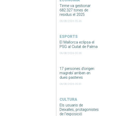
ECONOMIA
Tirme va gestionar
682.327 tones de
residus el 2025
06/08/2026 05:46
ESPORTS
El Mallorca eclipsa el
PSG al Ciutat de Palma
06/08/2026 05:36
17 persones d’origen
magrebí arriben en
dues pasteres
06/08/2026 05:31
CULTURA
Els usuaris de
Deixalles, protagonistes
de l’exposició