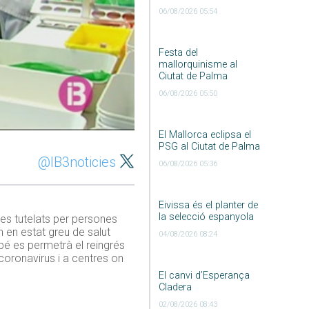
06/08/2026 05:54
Festa del
mallorquinisme al
Ciutat de Palma
06/08/2026 05:50
El Mallorca eclipsa el
PSG al Ciutat de Palma
@IB3noticies
06/08/2026 05:36
Eivissa és el planter de
la selecció espanyola
tges tutelats per persones
n en estat greu de salut
04/08/2026 08:24
mbé es permetrà el reingrés
oronavirus i a centres on
El canvi d’Esperança
Cladera
02/08/2026 08:43