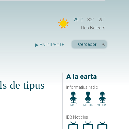
29°C
32°
25°
Illes Balears
▶ EN DIRECTE
A la carta
ls de tipus
informatius ràdio
MATÍ
MIGDIA
VESPRE
IB3 Noticies