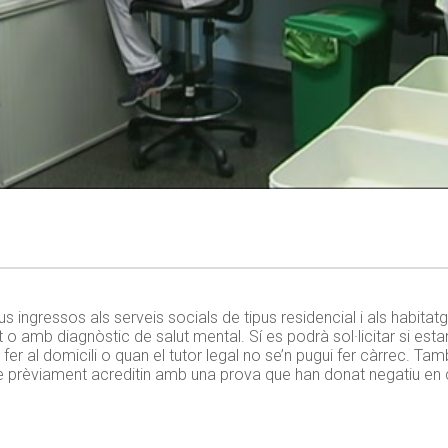
us ingressos als serveis socials de tipus residencial i als habita
o amb diagnòstic de salut mental. Sí es podrà sol·licitar si esta
fer al domicili o quan el tutor legal no se’n pugui fer càrrec. Ta
 prèviament acreditin amb una prova que han donat negatiu en c