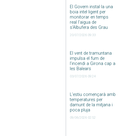
El Govern instal·la una
boia intel·ligent per
monitorar en temps
real l’aigua de
s’Albufera des Grau
20/07/2026 09:33
El vent de tramuntana
impulsa el fum de
l’incendi a Girona cap a
les Balears
03/07/2026 09:24
L’estiu començarà amb
temperatures per
damunt de la mitjana i
poca pluja
09/06/2026 02:52