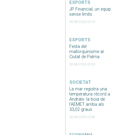
ESPORTS
JP Financial, un equip
sense límits
06/08/2026 05:54
ESPORTS
Festa del
mallorquinisme al
Ciutat de Palma
06/08/2026 05:50
SOCIETAT
La mar registra una
temperatura rècord a
Andratx: la boia de
l’AEMET arriba als
33,02 graus
06/08/2026 03:49