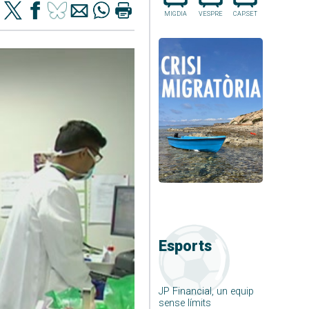
MIGDIA
VESPRE
CAP.SET
Esports
JP Financial, un equip
sense límits