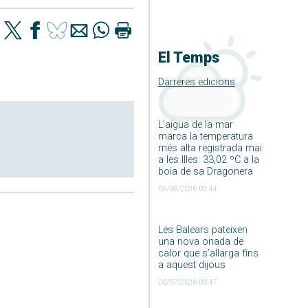
El Temps
Darreres edicions
L’aigua de la mar
marca la temperatura
més alta registrada mai
a les Illes: 33,02 ºC a la
boia de sa Dragonera
06/08/2026 02:44
Les Balears pateixen
una nova onada de
calor que s’allarga fins
a aquest dijous
20/07/2026 03:47