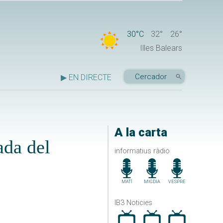
30°C
32°
26°
Illes Balears
▶ EN DIRECTE
A la carta
ada del
informatius ràdio
MATÍ
MIGDIA
VESPRE
IB3 Noticies