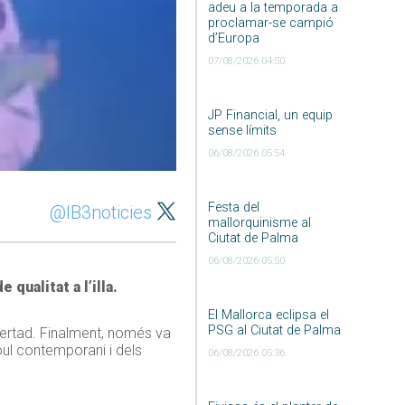
adeu a la temporada a
proclamar-se campió
d’Europa
07/08/2026 04:50
JP Financial, un equip
sense límits
06/08/2026 05:54
Festa del
@IB3noticies
mallorquinisme al
Ciutat de Palma
06/08/2026 05:50
 qualitat a l’illa.
El Mallorca eclipsa el
PSG al Ciutat de Palma
bertad. Finalment, només va
oul contemporani i dels
06/08/2026 05:36