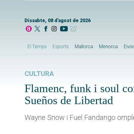
Dissabte, 08 d'agost de 2026
El Temps
Esports
Mallorca
Menorca
Eivi
CULTURA
Flamenc, funk i soul co
Sueños de Libertad
Wayne Snow i Fuel Fandango omplen 