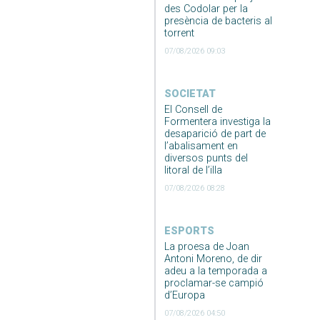
des Codolar per la
presència de bacteris al
torrent
07/08/2026 09:03
SOCIETAT
El Consell de
Formentera investiga la
desaparició de part de
l’abalisament en
diversos punts del
litoral de l’illa
07/08/2026 08:28
ESPORTS
La proesa de Joan
Antoni Moreno, de dir
adeu a la temporada a
proclamar-se campió
d’Europa
07/08/2026 04:50