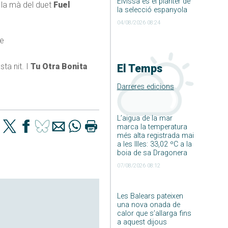
Eivissa és el planter de
e la mà del duet
Fuel
la selecció espanyola
04/08/2026 08:24
le
sta nit. I
Tu Otra Bonita
El Temps
Darreres edicions
L’aigua de la mar
marca la temperatura
més alta registrada mai
a les Illes: 33,02 ºC a la
boia de sa Dragonera
07/08/2026 08:12
Les Balears pateixen
una nova onada de
calor que s’allarga fins
a aquest dijous