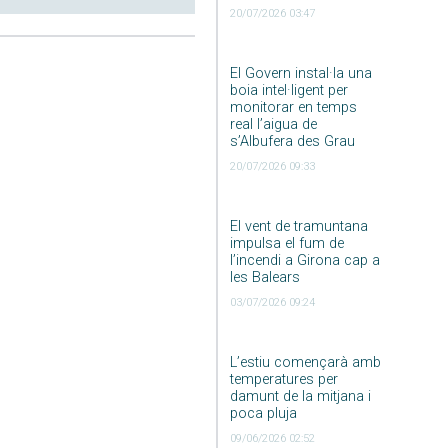
20/07/2026 03:47
El Govern instal·la una
boia intel·ligent per
monitorar en temps
real l’aigua de
s’Albufera des Grau
20/07/2026 09:33
El vent de tramuntana
impulsa el fum de
l’incendi a Girona cap a
les Balears
03/07/2026 09:24
L’estiu començarà amb
temperatures per
damunt de la mitjana i
poca pluja
09/06/2026 02:52