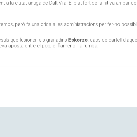
a la ciutat antiga de Dalt Vila. El plat fort de la nit va arribar d
l temps, però fa una crida a les administracions per fer-ho possib
stils que fusionen els granadins
Eskorzo
, caps de cartell d’aque
va aposta entre el pop, el flamenc i la rumba.