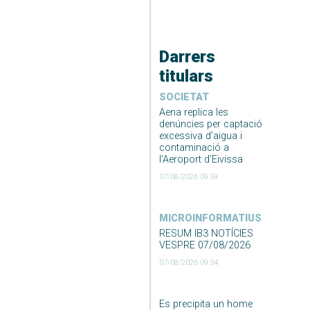
Darrers
titulars
SOCIETAT
Aena replica les
denúncies per captació
excessiva d’aigua i
contaminació a
l’Aeroport d’Eivissa
07/08/2026 09:59
MICROINFORMATIUS
RESUM IB3 NOTÍCIES
VESPRE 07/08/2026
07/08/2026 09:34
Es precipita un home