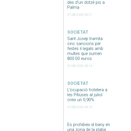
des d’un dotzè pis a
Palma
07/08/2026 09:27
SOCIETAT
Sant Josep tramita
cinc sancions per
festes il·legals amb
multes que sumen
800.00 euros
07/08/2026 09:14
SOCIETAT
L’ocupació hotelera a
les Pitiüses al juliol
creix un 0,90%
07/08/2026 09:15
Es prohibeix el bany en
una zona de la platja