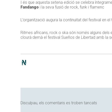
I és que aquesta setena edició se celebra íntegrament 
Fandango
i la seva fusió de rock, funk i flamenc
L’organització augura la continuïtat del festival en e
Ritmes africans, rock o ska són només alguns dels e
clourà demà el festival Sueños de Libertad amb la se
Disculpau, els comentaris es troben tancats