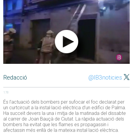
Redacció
@IB3noticies
178
És l’actuació dels bombers per sufocar el foc declarat per
un curtcircuit a la instal·lació elèctrica d’un edifici de Palma.
Ha succeït devers la una i mitja de la matinada del dissabte
al carrer de Joan Bauçà de Ciutat. La ràpida actuació dels
bombers ha evitat que les flames es propagassin i
afectassin més enllà de la mateixa instal·lació elèctrica.