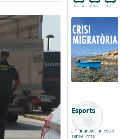
MIGDIA
VESPRE
CAP.SET
Esports
JP Financial, un equip
sense límits