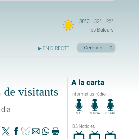
30°C
32°
25°
Illes Balears
▶ EN DIRECTE
A la carta
 de visitants
informatius ràdio
 dia
MATÍ
MIGDIA
VESPRE
IB3 Noticies