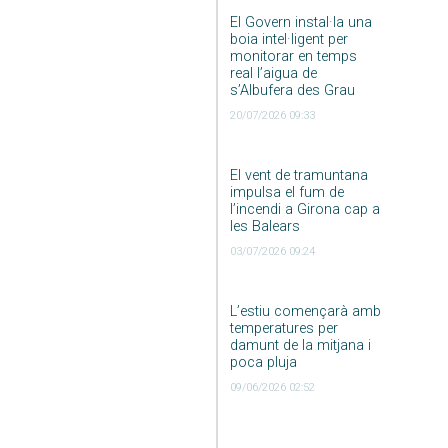
El Govern instal·la una
boia intel·ligent per
monitorar en temps
real l’aigua de
s’Albufera des Grau
20/07/2026 09:33
El vent de tramuntana
impulsa el fum de
l’incendi a Girona cap a
les Balears
03/07/2026 09:24
L’estiu començarà amb
temperatures per
damunt de la mitjana i
poca pluja
09/06/2026 02:52