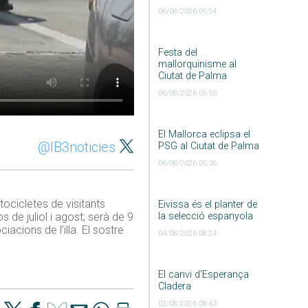
06/08/2026 05:54
Festa del
mallorquinisme al
Ciutat de Palma
06/08/2026 05:50
El Mallorca eclipsa el
@IB3noticies
PSG al Ciutat de Palma
06/08/2026 05:36
tocicletes de visitants
Eivissa és el planter de
la selecció espanyola
 de juliol i agost; serà de 9
iacions de l’illa. El sostre
04/08/2026 08:24
El canvi d’Esperança
Cladera
02/08/2026 08:43