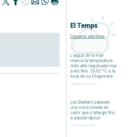
El Temps
Darreres edicions
L’aigua de la mar
marca la temperatura
més alta registrada mai
a les Illes: 33,02 ºC a la
boia de sa Dragonera
06/08/2026 02:44
Les Balears pateixen
una nova onada de
calor que s’allarga fins
a aquest dijous
20/07/2026 03:47