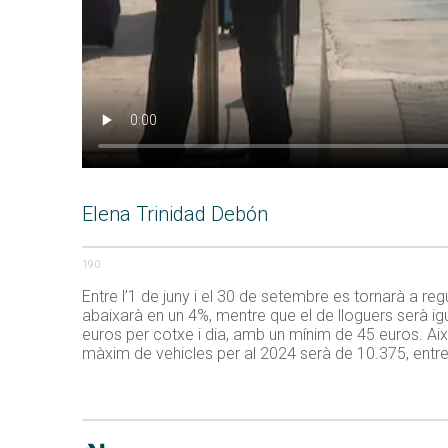
Elena Trinidad Debón
190
Entre l’1 de juny i el 30 de setembre es tornarà a r
abaixarà en un 4%, mentre que el de lloguers serà igu
euros per cotxe i dia, amb un mínim de 45 euros. Així e
màxim de vehicles per al 2024 serà de 10.375, entre 