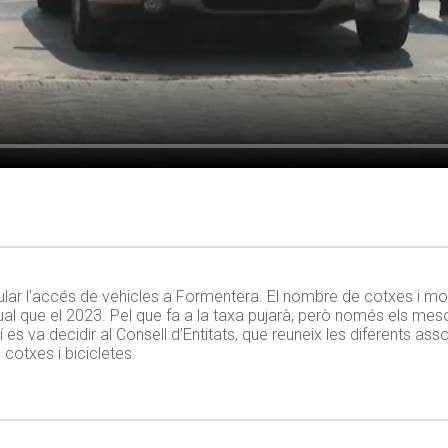
egular l’accés de vehicles a Formentera. El nombre de cotxes i mo
al que el 2023. Pel que fa a la taxa pujarà, però només els mesos
s va decidir al Consell d’Entitats, que reuneix les diferents assoc
cotxes i bicicletes.