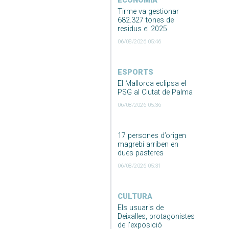
ECONOMIA
Tirme va gestionar
682.327 tones de
residus el 2025
06/08/2026 05:46
ESPORTS
El Mallorca eclipsa el
PSG al Ciutat de Palma
06/08/2026 05:36
17 persones d’origen
magrebí arriben en
dues pasteres
06/08/2026 05:31
CULTURA
Els usuaris de
Deixalles, protagonistes
de l’exposició