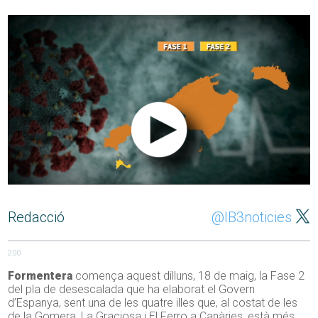
Redacció
@IB3noticies
200
Formentera
comença aquest dilluns, 18 de maig, la Fase 2
del pla de desescalada que ha elaborat el Govern
d’Espanya, sent una de les quatre illes que, al costat de les
de la Gomera, La Graciosa i El Ferro a Canàries, està més