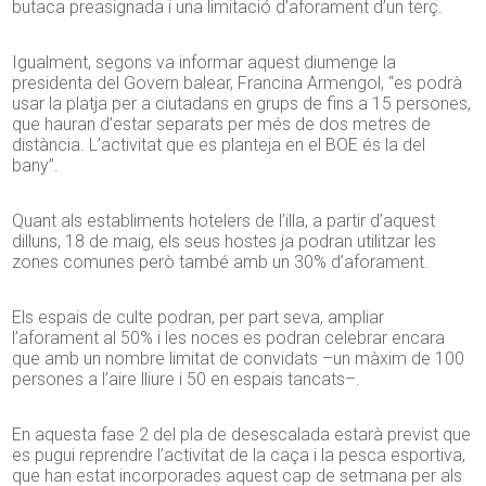
butaca preasignada i una limitació d’aforament d’un terç.
Igualment, segons va informar aquest diumenge la
presidenta del Govern balear, Francina Armengol, “es podrà
usar la platja per a ciutadans en grups de fins a 15 persones,
que hauran d’estar separats per més de dos metres de
distància. L’activitat que es planteja en el BOE és la del
bany”.
Quant als establiments hotelers de l’illa, a partir d’aquest
dilluns, 18 de maig, els seus hostes ja podran utilitzar les
zones comunes però també amb un 30% d’aforament.
Els espais de culte podran, per part seva, ampliar
l’aforament al 50% i les noces es podran celebrar encara
que amb un nombre limitat de convidats –un màxim de 100
persones a l’aire lliure i 50 en espais tancats–.
En aquesta fase 2 del pla de desescalada estarà previst que
es pugui reprendre l’activitat de la caça i la pesca esportiva,
que han estat incorporades aquest cap de setmana per als