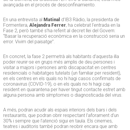
avançada en el procés de desconfinamiento.
En una entrevista al
Matinal
d’IB3 Ràdio, la presidenta de
Formentera,
Alejandra Ferrer
, ha celebrat l’entrada en la
Fase 2, però també s’ha referit al
decret llei del Govern:
“Basar la recuperació econòmica en la construcció seria un
error. Vivim del paisatge”.
En concret, la fase 2 permetrà als habitants d’aquesta illa
poder reunir-se en grups més amplis de deu persones i
visitar a majors i persones amb discapacitat en centres
residencials o habitatges tutelats (un familiar per resident),
en els centres en els quals no hi hagi casos confirmats de
coronavirus (COVID-19), o en els quals no hi hagi cap
resident en quarantena per haver tingut contacte estret amb
alguna persona amb símptomes o diagnosticada del virus.
A més, podran acudir als espais interiors dels bars i dels
restaurants, que podran obrir respectant l’aforament d’un
30% i sempre que l’atenció sigui en taula. Els cinemes,
teatres i auditoris també podran reobrir encara que amb