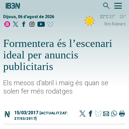
Dijous, 06 d'agost de 2026
32°C
32°
25°
Illes Balears
Formentera és l’escenari
ideal per anuncis
publicitaris
Els mesos d'abril i maig és quan se
solen fer més rodatges
15/03/2017
[ACTUALITZAT:
27/03/2017]