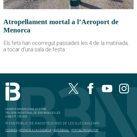
Atropellament mortal a l’Aeroport de
Menorca
Els fets han ocorregut passades les 4 de la matinada,
a tocar d'una sala de festa
CARRER MAGDALENA, 21, 07180
POLÍGON INDUSTRIAL DE SON BUGADELLES
(+34) 971 139 333
© ENS PÚBLIC DE RADIOTELEVISIÓ DE LES ILLES BALEARS
COOKIES
|
ATENCIÓ A L'AUDIÈNCIA
|
AVÍS LEGAL
|
PORTAL PRIVACITAT