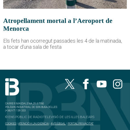
Atropellament mortal a l’Aeroport de
Menorca
Els fets han ocorregut passades les 4 de la matinada,
a tocar d'una sala de festa
CARRER MAGDALENA, 21, 07180
POLÍGON INDUSTRIAL DE SON BUGADELLES
(+34) 971 139 333
© ENS PÚBLIC DE RADIOTELEVISIÓ DE LES ILLES BALEARS
COOKIES
|
ATENCIÓ A L'AUDIÈNCIA
|
AVÍS LEGAL
|
PORTAL PRIVACITAT