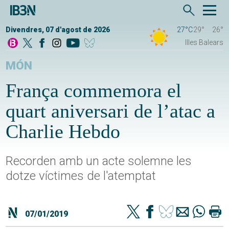
Divendres, 07 d'agost de 2026
27°C
29°
26°
Illes Balears
MÓN
França commemora el
quart aniversari de l’atac a
Charlie Hebdo
Recorden amb un acte solemne les
dotze víctimes de l'atemptat
07/01/2019