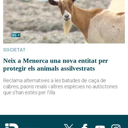
SOCIETAT
Neix a Menorca una nova entitat per
protegir els animals assilvestrats
Reclama alternatives a les batudes de caça de
cabres, paons reials i altres espècies no autòctones
que s'han estès per l'illa