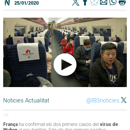
25/01/2020
Noticies Actualitat
@IB3noticies
137
França
ha confirmat els dos primers casos del
virus de
Wuhan
al seu territori. Són els dos primers positius