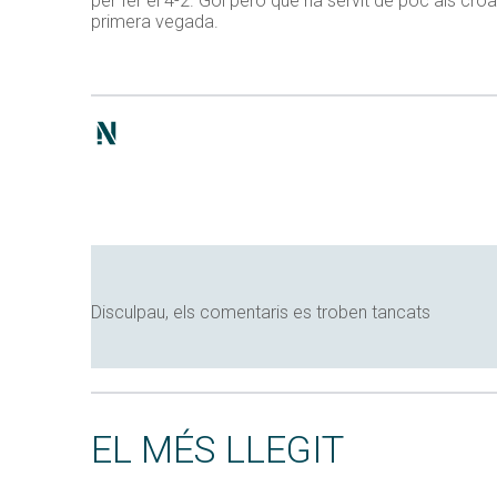
per fer el 4-2. Gol però que ha servit de poc als cr
primera vegada.
Disculpau, els comentaris es troben tancats
EL MÉS LLEGIT