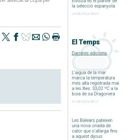
ver aixecat la Copa per
Eivissa és el planter de
la selecció espanyola
04/08/2026 08:24
El Temps
Darreres edicions
L’aigua de la mar
marca la temperatura
més alta registrada mai
a les Illes: 33,02 ºC a la
boia de sa Dragonera
07/08/2026 08:12
Les Balears pateixen
una nova onada de
calor que s’allarga fins
a aquest dijous