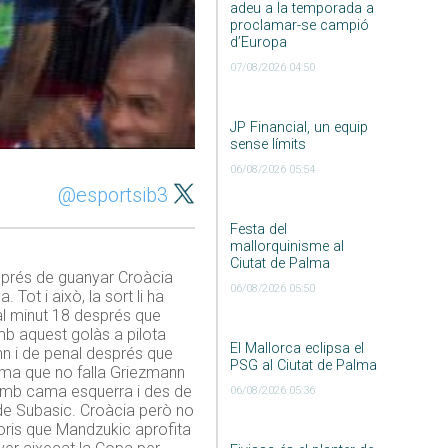
adeu a la temporada a
proclamar-se campió
d’Europa
07/08/2026 04:50
JP Financial, un equip
sense límits
06/08/2026 05:54
@esportsib3
Festa del
mallorquinisme al
Ciutat de Palma
prés de guanyar Croàcia
06/08/2026 05:50
 Tot i això, la sort li ha
al minut 18 després que
amb aquest golàs a pilota
El Mallorca eclipsa el
nn i de penal després que
PSG al Ciutat de Palma
xima que no falla Griezmann
é amb cama esquerra i des de
06/08/2026 05:36
 de Subasic. Croàcia però no
loris que Mandzukic aprofita