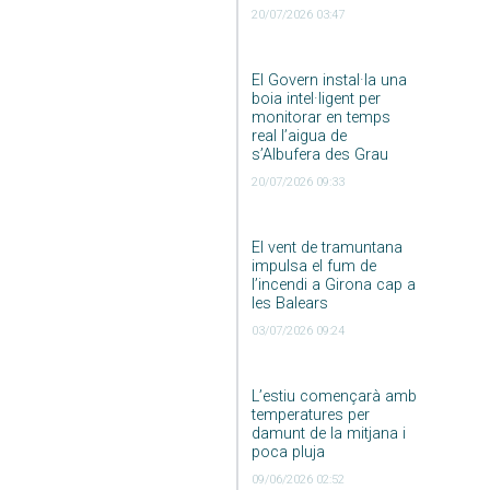
20/07/2026 03:47
El Govern instal·la una
boia intel·ligent per
monitorar en temps
real l’aigua de
s’Albufera des Grau
20/07/2026 09:33
El vent de tramuntana
impulsa el fum de
l’incendi a Girona cap a
les Balears
03/07/2026 09:24
L’estiu començarà amb
temperatures per
damunt de la mitjana i
poca pluja
09/06/2026 02:52