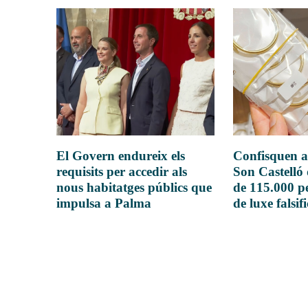
El Govern endureix els
Confisquen a
requisits per accedir als
Son Castelló
nous habitatges públics que
de 115.000 pe
impulsa a Palma
de luxe falsif