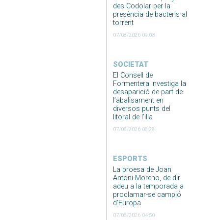
des Codolar per la
presència de bacteris al
torrent
07/08/2026 09:03
SOCIETAT
El Consell de
Formentera investiga la
desaparició de part de
l’abalisament en
diversos punts del
litoral de l’illa
07/08/2026 08:28
ESPORTS
La proesa de Joan
Antoni Moreno, de dir
adeu a la temporada a
proclamar-se campió
d’Europa
07/08/2026 04:50