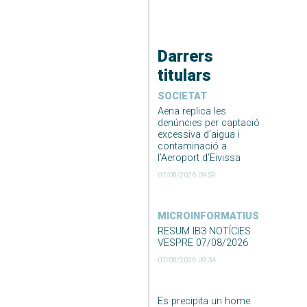
Darrers
titulars
SOCIETAT
Aena replica les
denúncies per captació
excessiva d’aigua i
contaminació a
l’Aeroport d’Eivissa
07/08/2026 09:59
MICROINFORMATIUS
RESUM IB3 NOTÍCIES
VESPRE 07/08/2026
07/08/2026 09:34
Es precipita un home