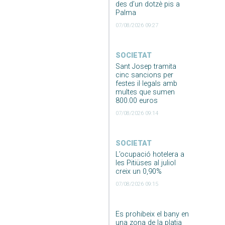
des d’un dotzè pis a
Palma
07/08/2026 09:27
SOCIETAT
Sant Josep tramita
cinc sancions per
festes il·legals amb
multes que sumen
800.00 euros
07/08/2026 09:14
SOCIETAT
L’ocupació hotelera a
les Pitiüses al juliol
creix un 0,90%
07/08/2026 09:15
Es prohibeix el bany en
una zona de la platja