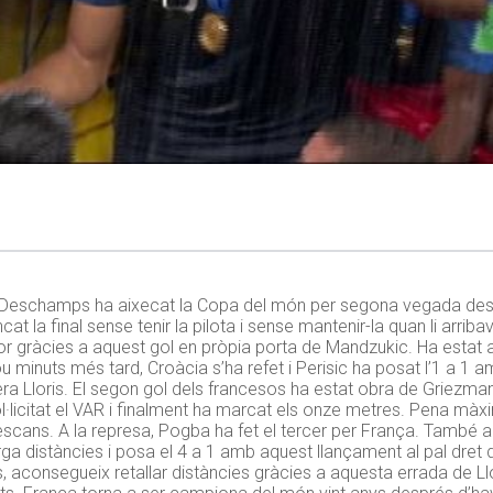
r Deschamps ha aixecat la Copa del món per segona vegada des
 la final sense tenir la pilota i sense mantenir-la quan li arribava.
or gràcies a aquest gol en pròpia porta de Mandzukic. Ha estat 
ou minuts més tard, Croàcia s’ha refet i Perisic ha posat l’1 a 1 
ra Lloris. El segon gol dels francesos ha estat obra de Griezma
sol·licitat el VAR i finalment ha marcat els onze metres. Pena mà
l descans. A la represa, Pogba ha fet el tercer per França. Tamb
rga distàncies i posa el 4 a 1 amb aquest llançament al pal dret
, aconsegueix retallar distàncies gràcies a aquesta errada de L