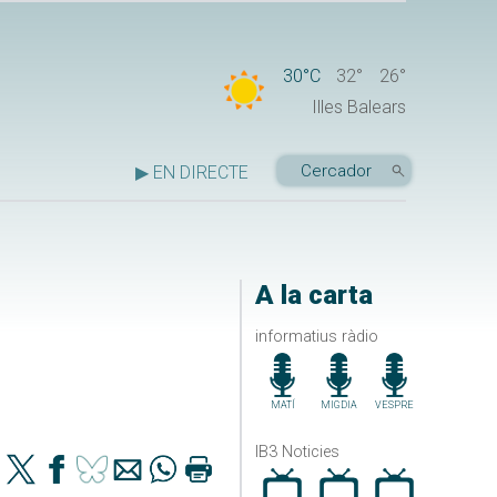
30°C
32°
26°
Illes Balears
▶ EN DIRECTE
A la carta
informatius ràdio
MATÍ
MIGDIA
VESPRE
IB3 Noticies