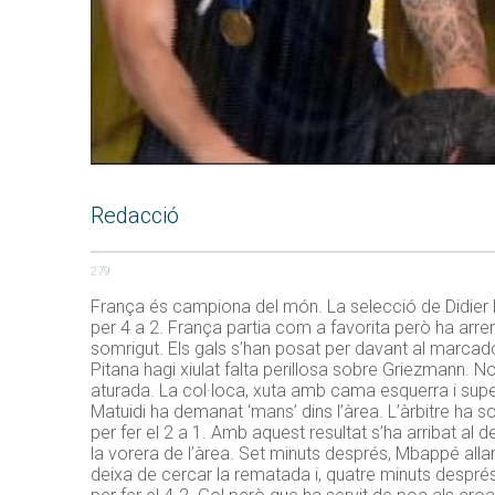
Redacció
279
França és campiona del món. La selecció de Didie
per 4 a 2. França partia com a favorita però ha arrencat
somrigut. Els gals s’han posat per davant al marcad
Pitana hagi xiulat falta perillosa sobre Griezmann. N
aturada. La col·loca, xuta amb cama esquerra i supe
Matuidi ha demanat ‘mans’ dins l’àrea. L’àrbitre ha 
per fer el 2 a 1. Amb aquest resultat s’ha arribat a
la vorera de l’àrea. Set minuts després, Mbappé alla
deixa de cercar la rematada i, quatre minuts després