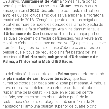
En
3
anys, l’
Ajuntament de Palma
només haurà donat
permís per fer cinc nous hotels a
Ciutat
, tres dels quals
s’inauguraran el
2022
. Una xifra que contrasta radicalment
amb les 63 sol·licituds amb què es va arribar a la moratòria
municipal de 2016. D’ençà d’aquesta data, han caigut en
picat el nombre de llicències concedides, amb l’objectiu de
lluitar contra la falta d’habitatge. Ara hi ha damunt la taula
d’
Urbanisme de Cort
quinze sol·licituds, la major part de
les quals pendents d’arreglar deficiències, res a veure amb
el volum d’abans de la nova normativa. “Que per l’any que ve
només hi hagi tres hotels en fase d’obertura, en obres, em fa
pensar que el tipus de regulació s’ha fet bastant bé”, ha
considerat
Biel
Horrach
,
subgerent
d’Urbanisme de
Palma, a l’Informatiu Matí d’IB3 Ràdio.
La delimitació d’usos hotelers a
Palma
queda reforçat amb
el
pla insular de zonificació turística,
que fixa
números closos per cada barri o zona palmesana. A més, la
nova normativa hotelera té un efecte col·lateral sobre
l’urbanisme de la ciutat. Fixa que, en el cas del centre
històric, només es poden obrir hotels a partir de la
restauració d’edificis catalogats, amb un màxim de 20
habitacions i amb una qualitat superior de quatre o cinc