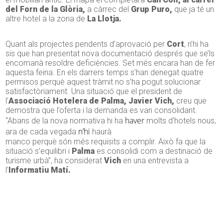
del Forn de la Glòria,
a càrrec del
Grup Puro,
que ja té un
altre hotel a la zona de
La Llotja.
Quant als projectes pendents d’aprovació per
Cort
, n’hi ha
sis que han presentat nova documentació després que se’ls
encomanà resoldre deficiències. Set més encara han de fer
aquesta feina. En els darrers temps s’han denegat quatre
permisos perquè aquest tràmit no s’ha pogut solucionar
satisfactòriament. Una situació que el president de
l’
Associació Hotelera de Palma,
Javier
Vich
,
creu que
demostra que l’oferta i la demanda es van consolidant.
haver
“Abans de la nova normativa hi ha
molts d’hotels nous,
n’hi
ara de cada vegada
haurà
manco perquè són més requisits a complir. Això fa que la
situació s’equilibri i
Palma
es consolidi com a destinació de
turisme urbà”, ha considerat
Vich
en una entrevista a
l’
Informatiu Matí.