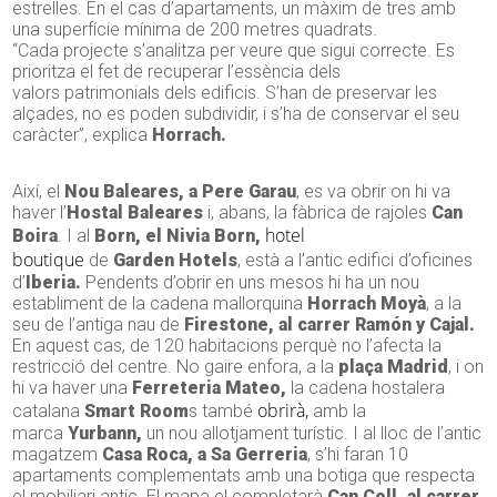
estrelles. En el cas d’apartaments, un màxim de tres amb
una superfície mínima de 200 metres quadrats.
“Cada projecte s’analitza per veure que sigui correcte. Es
prioritza el fet de recuperar l’essència dels
valors patrimonials dels edificis. S’han de preservar les
alçades, no es poden subdividir, i s’ha de conservar el seu
caràcter”, explica
Horrach
.
Així, el
Nou
Baleares
, a Pere
Garau
, es va obrir on hi va
haver l’
Hostal
Baleares
i, abans, la fàbrica de rajoles
Can
hotel
Boira
. I al
Born, el
Nivia
Born,
boutique
de
Garden
Hotels
, està a l’antic edifici d’oficines
d’
Iberia
.
Pendents d’obrir en uns mesos hi ha un nou
establiment de la cadena mallorquina
Horrach
Moyà
, a la
seu de l’antiga nau de
Firestone,
al carrer Ramón y Cajal.
En aquest cas, de 120 habitacions perquè no l’afecta la
restricció del centre. No gaire enfora, a la
plaça Madrid
, i on
hi va haver una
Ferreteria
Mateo
,
la cadena hostalera
obrirà,
catalana
Smart
Room
s
també
amb la
marca
Yurbann,
un nou allotjament turístic. I al lloc de l’antic
magatzem
Casa Roca, a Sa Gerreria
, s’hi faran 10
apartaments complementats amb una botiga que respecta
el mobiliari antic. El mapa el completarà
Can Coll, al carrer