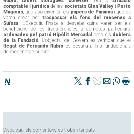
Rubió, Albert Moragues
,
conèixer
tota la
situació
comptable i jurídica
de les
societats Glen Valley i Porto
Magonis
, que apareixen en els
papers de Panamà
i que es
varen crear per
traspassar els fons del mecenes a
Suïssa
. L’Executiu l’insta a desvelar quins varen ser els
beneficiaris de les transferències a comptes particulars,
ordenades pel patró Hipòlit Mercadal
amb els
doblers
de la Fundació
. L’objectiu del Govern és verificar que el
llegat de Fernando Rubió
es destina a fins fundacionals
de mecenatge cultural.
Disculpau, els comentaris es troben tancats