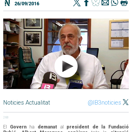
26/09/2016
Noticies Actualitat
@IB3noticies
268
El
Govern
ha
demanat
al
president de la Fundació