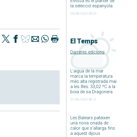
Eivissa és el planter de
la selecció espanyola
04/08/2026 08:24
El Temps
Darreres edicions
L’aigua de la mar
marca la temperatura
més alta registrada mai
a les Illes: 33,02 ºC a la
boia de sa Dragonera
07/08/2026 08:12
Les Balears pateixen
una nova onada de
calor que s’allarga fins
a aquest dijous