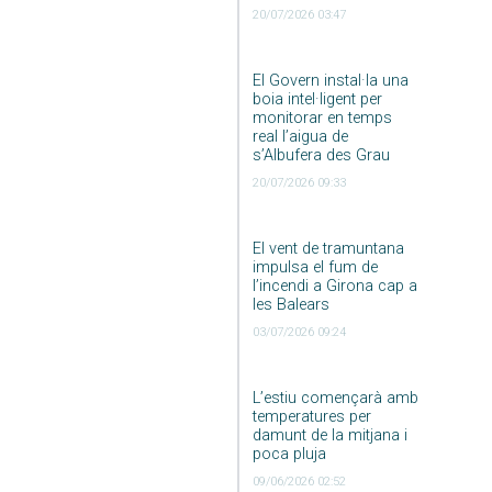
20/07/2026 03:47
El Govern instal·la una
boia intel·ligent per
monitorar en temps
real l’aigua de
s’Albufera des Grau
20/07/2026 09:33
El vent de tramuntana
impulsa el fum de
l’incendi a Girona cap a
les Balears
03/07/2026 09:24
L’estiu començarà amb
temperatures per
damunt de la mitjana i
poca pluja
09/06/2026 02:52