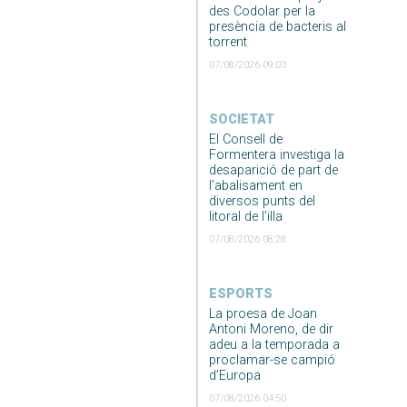
des Codolar per la
presència de bacteris al
torrent
07/08/2026 09:03
SOCIETAT
El Consell de
Formentera investiga la
desaparició de part de
l’abalisament en
diversos punts del
litoral de l’illa
07/08/2026 08:28
ESPORTS
La proesa de Joan
Antoni Moreno, de dir
adeu a la temporada a
proclamar-se campió
d’Europa
07/08/2026 04:50