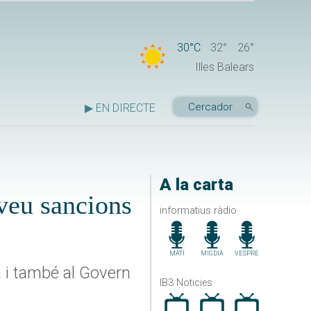
30°C
32°
26°
Illes Balears
▶ EN DIRECTE
A la carta
eveu sancions
informatius ràdio
MATÍ
MIGDIA
VESPRE
 i també al Govern
IB3 Noticies