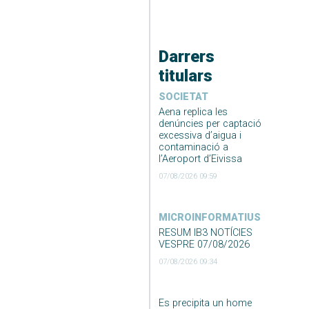
Darrers
titulars
SOCIETAT
Aena replica les
denúncies per captació
excessiva d’aigua i
contaminació a
l’Aeroport d’Eivissa
07/08/2026 09:59
MICROINFORMATIUS
RESUM IB3 NOTÍCIES
VESPRE 07/08/2026
07/08/2026 09:34
Es precipita un home