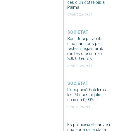
des d’un dotzè pis a
Palma
07/08/2026 09:27
SOCIETAT
Sant Josep tramita
cinc sancions per
festes il·legals amb
multes que sumen
800.00 euros
07/08/2026 09:14
SOCIETAT
L’ocupació hotelera a
les Pitiüses al juliol
creix un 0,90%
07/08/2026 09:15
Es prohibeix el bany en
una zona de la platja