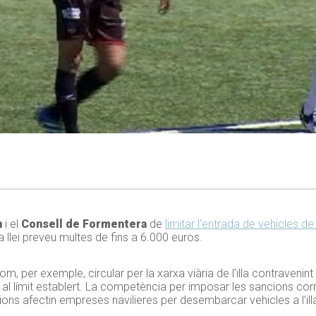
n
i el
Consell de Formentera
de
limitar l’entrada de vehicles de l
ra llei preveu multes de fins a 6.000 euros.
, per exemple, circular per la xarxa viària de l’illa contravenint
 al límit establert. La competència per imposar les sancions cor
ons afectin empreses navilieres per desembarcar vehicles a l’il