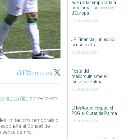
adeu a la temporada a
proclamar-se campió
d’Europa
07/08/2026 04:50
JP Financial, un equip
sense límits
06/08/2026 05:54
Festa del
@IB3noticies
mallorquinisme al
Ciutat de Palma
06/08/2026 05:50
loguer a l’illa
, per evitar-ne
El Mallorca eclipsa el
PSG al Ciutat de Palma
 les limitacions temporals o
06/08/2026 05:36
respondrà al Consell de
la sense permís.