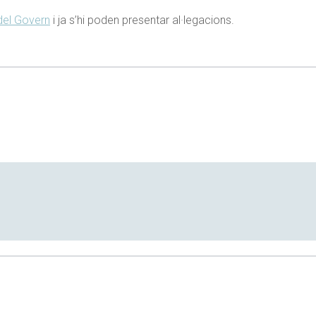
del Govern
i ja s’hi poden presentar al·legacions.