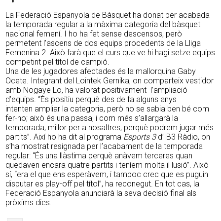
La Federació Espanyola de Bàsquet ha donat per acabada
la temporada regular a la màxima categoria del bàsquet
nacional femení. I ho ha fet sense descensos, però
permetent l’ascens de dos equips procedents de la Lliga
Femenina 2. Això farà que el curs que ve hi hagi setze equips
competint pel títol de campió.
Una de les jugadores afectades és la mallorquina Gaby
Ocete. Integrant del Lointek Gernika, on comparteix vestidor
amb Nogaye Lo, ha valorat positivament l’ampliació
d’equips. “És positiu perquè des de fa alguns anys
intenten ampliar la categoria, però no se sabia ben bé com
fer-ho; això és una passa, i com més s’allargarà la
temporada, millor per a nosaltres, perquè podrem jugar més
partits”. Així ho ha dit al programa
Esports 3
d’IB3 Ràdio, on
s’ha mostrat resignada per l’acabament de la temporada
regular: “És una llàstima perquè anàvem terceres quan
quedaven encara quatre partits i teníem molta il·lusió”. Això
sí, “era el que ens esperàvem, i tampoc crec que es puguin
disputar es play-off pel títol”, ha reconegut. En tot cas, la
Federació Espanyola anunciarà la seva decisió final als
pròxims dies.