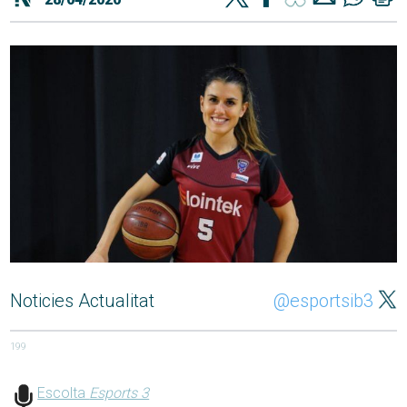
Noticies Actualitat
@esportsib3
199
Escolta
Esports 3