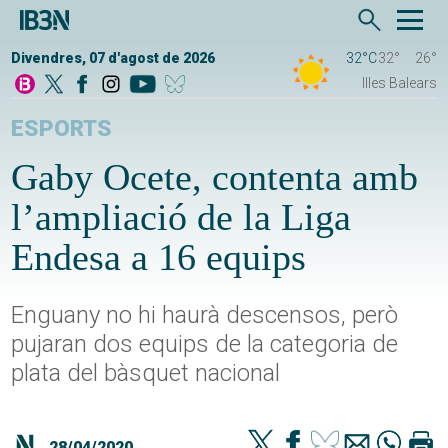
Divendres, 07 d'agost de 2026
32°C
32°
26°
Illes Balears
ESPORTS
Gaby Ocete, contenta amb
l’ampliació de la Liga
Endesa a 16 equips
Enguany no hi haurà descensos, però
pujaran dos equips de la categoria de
plata del bàsquet nacional
28/04/2020