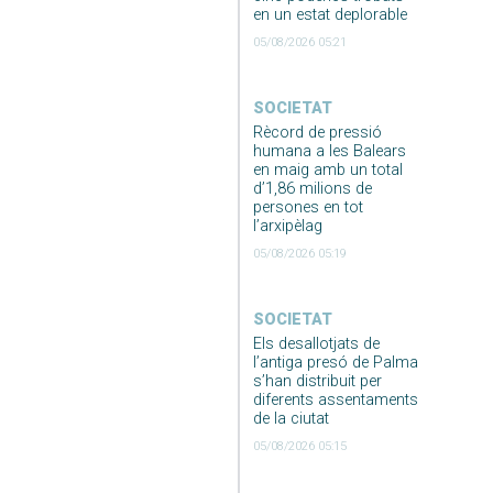
en un estat deplorable
05/08/2026 05:21
SOCIETAT
Rècord de pressió
humana a les Balears
en maig amb un total
d’1,86 milions de
persones en tot
l’arxipèlag
05/08/2026 05:19
SOCIETAT
Els desallotjats de
l’antiga presó de Palma
s’han distribuit per
diferents assentaments
de la ciutat
05/08/2026 05:15