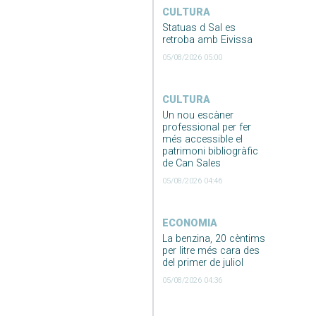
CULTURA
Statuas d Sal es
retroba amb Eivissa
05/08/2026 05:00
CULTURA
Un nou escàner
professional per fer
més accessible el
patrimoni bibliogràfic
de Can Sales
05/08/2026 04:46
ECONOMIA
La benzina, 20 cèntims
per litre més cara des
del primer de juliol
05/08/2026 04:36