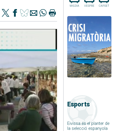
MIGDIA
VESPRE
CAP.SET
Esports
Eivissa és el planter de
la selecció espanyola