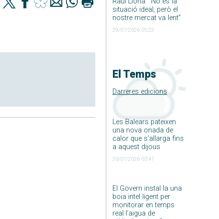
Raúl Llona: ”No és la
situació ideal, però el
nostre mercat va lent”
29/07/2026 05:22
El Temps
Darreres edicions
Les Balears pateixen
una nova onada de
calor que s’allarga fins
a aquest dijous
20/07/2026 03:47
El Govern instal·la una
boia intel·ligent per
monitorar en temps
real l’aigua de