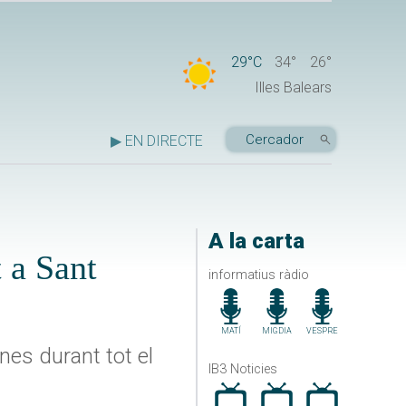
29°C
34°
26°
Illes Balears
▶ EN DIRECTE
A la carta
t a Sant
informatius ràdio
MATÍ
MIGDIA
VESPRE
nes durant tot el
IB3 Noticies