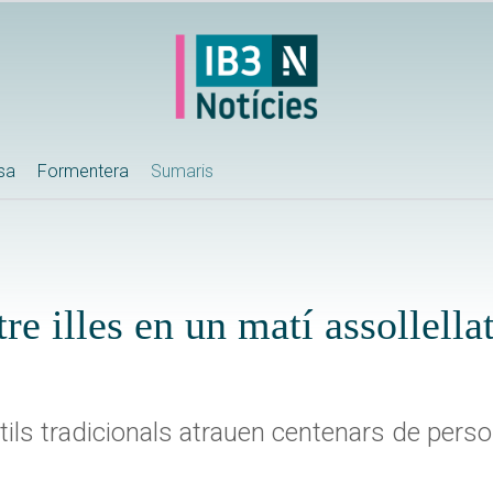
ssa
Formentera
Sumaris
e illes en un matí assollella
ntils tradicionals atrauen centenars de perso