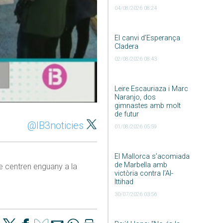
04/08/2026 08:24
El canvi d’Esperança
Cladera
02/08/2026 08:43
Leire Escauriaza i Marc
Naranjo, dos
gimnastes amb molt
de futur
@IB3noticies
01/08/2026 05:59
El Mallorca s’acomiada
de Marbella amb
se centren enguany a la
victòria contra l’Al-
Ittihad
30/07/2026 03:56