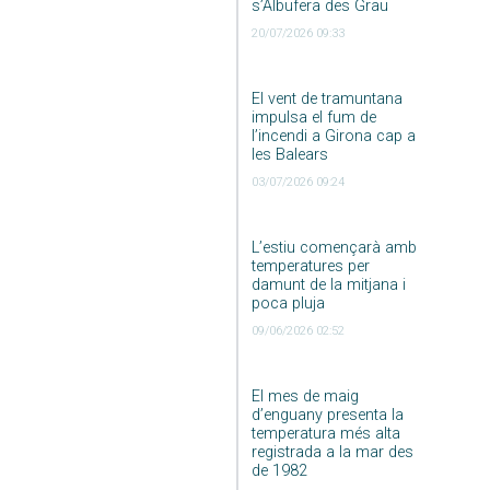
s’Albufera des Grau
20/07/2026 09:33
El vent de tramuntana
impulsa el fum de
l’incendi a Girona cap a
les Balears
03/07/2026 09:24
L’estiu començarà amb
temperatures per
damunt de la mitjana i
poca pluja
09/06/2026 02:52
El mes de maig
d’enguany presenta la
temperatura més alta
registrada a la mar des
de 1982