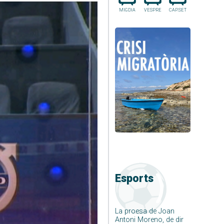
MIGDIA
VESPRE
CAP.SET
Esports
La proesa de Joan
Antoni Moreno, de dir