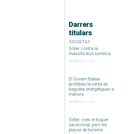
Darrers
titulars
SOCIETAT
Sóller contra la
massificació turística
08/08/2026 12:05
El Govern Balear
prohibeix la venta de
begudes energètiques a
menors
08/08/2026 10:53
Sóller, creix el lloguer
vacacional, però les
places de turisme