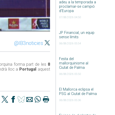
adeu a la temporada a
proclamar-se campió
d’Europa
07/08/2026 04:50
JP Financial, un equip
sense límits
@IB3noticies
06/08/2026 05:54
Festa del
mallorquinisme al
orquina forma part de les
8
Ciutat de Palma
ndrà lloc a
Portugal
aquest
06/08/2026 05:50
El Mallorca eclipsa el
PSG al Ciutat de Palma
06/08/2026 05:36