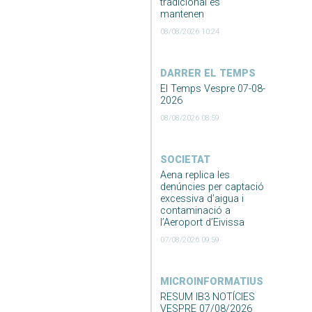
tradicional es
mantenen
08/08/2026 10:24
DARRER EL TEMPS
El Temps Vespre 07-08-
2026
08/08/2026 08:59
SOCIETAT
Aena replica les
denúncies per captació
excessiva d’aigua i
contaminació a
l’Aeroport d’Eivissa
07/08/2026 09:59
MICROINFORMATIUS
RESUM IB3 NOTÍCIES
VESPRE 07/08/2026