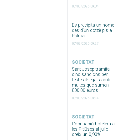
07/08/2026 09:34
Es precipita un home
des d’un dotzè pis a
Palma
07/08/2026 09:27
SOCIETAT
Sant Josep tramita
cinc sancions per
festes il·legals amb
multes que sumen
800.00 euros
07/08/2026 09:14
SOCIETAT
L’ocupació hotelera a
les Pitiüses al juliol
creix un 0,90%