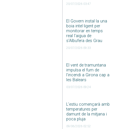
20/07/2026 03:47
El Govern instal·la una
boia intel·ligent per
monitorar en temps
real l’aigua de
s’Albufera des Grau
20/07/2026 09:33
El vent de tramuntana
impulsa el fum de
l’incendi a Girona cap a
les Balears
03/07/2026 09:24
L’estiu començarà amb
temperatures per
damunt de la mitjana i
poca pluja
09/06/2026 02:52