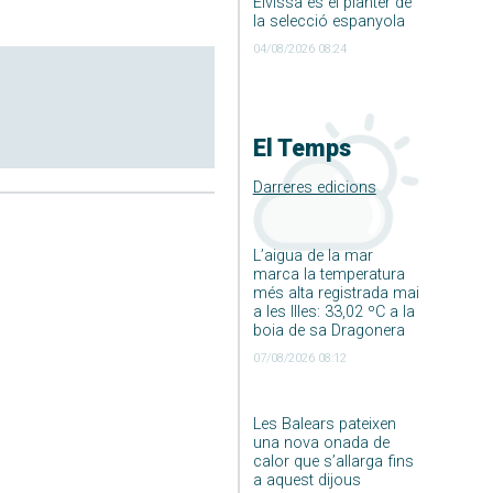
Eivissa és el planter de
la selecció espanyola
04/08/2026 08:24
El Temps
Darreres edicions
L’aigua de la mar
marca la temperatura
més alta registrada mai
a les Illes: 33,02 ºC a la
boia de sa Dragonera
07/08/2026 08:12
Les Balears pateixen
una nova onada de
calor que s’allarga fins
a aquest dijous