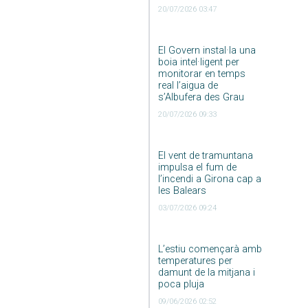
20/07/2026 03:47
El Govern instal·la una
boia intel·ligent per
monitorar en temps
real l’aigua de
s’Albufera des Grau
20/07/2026 09:33
El vent de tramuntana
impulsa el fum de
l’incendi a Girona cap a
les Balears
03/07/2026 09:24
L’estiu començarà amb
temperatures per
damunt de la mitjana i
poca pluja
09/06/2026 02:52