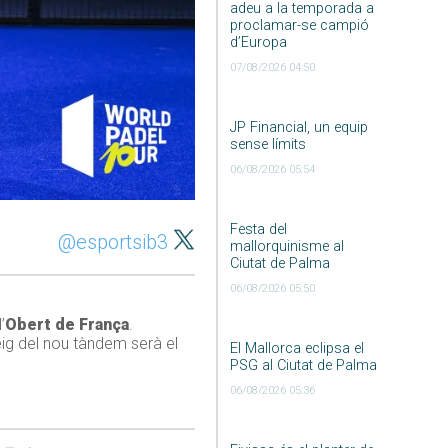
adeu a la temporada a
proclamar-se campió
d’Europa
07/08/2026 04:50
JP Financial, un equip
sense límits
06/08/2026 05:54
Festa del
@esportsib3
mallorquinisme al
Ciutat de Palma
06/08/2026 05:50
’
Obert de França
.
eig del nou tàndem serà el
El Mallorca eclipsa el
PSG al Ciutat de Palma
06/08/2026 05:36