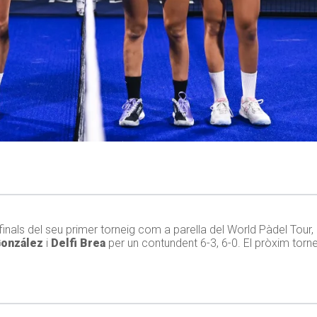
inals del seu primer torneig com a parella del World Pàdel Tour, l
González
i
Delfi Brea
per un contundent 6-3, 6-0. El pròxim torn