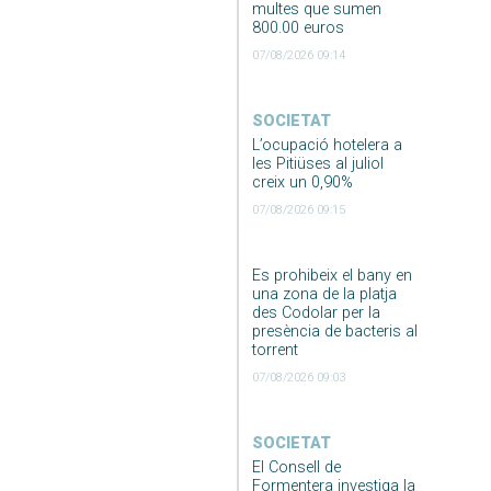
multes que sumen
800.00 euros
07/08/2026 09:14
SOCIETAT
L’ocupació hotelera a
les Pitiüses al juliol
creix un 0,90%
07/08/2026 09:15
Es prohibeix el bany en
una zona de la platja
des Codolar per la
presència de bacteris al
torrent
07/08/2026 09:03
SOCIETAT
El Consell de
Formentera investiga la