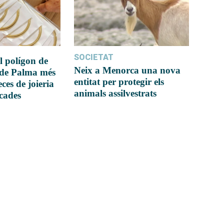
SOCIETAT
l polígon de
Neix a Menorca una nova
 de Palma més
entitat per protegir els
ces de joieria
animals assilvestrats
icades