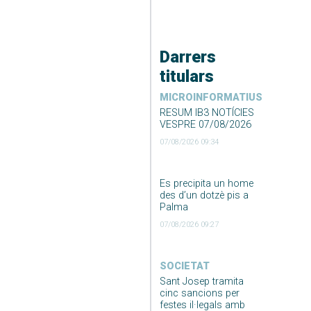
Darrers
titulars
MICROINFORMATIUS
RESUM IB3 NOTÍCIES
VESPRE 07/08/2026
07/08/2026 09:34
Es precipita un home
des d’un dotzè pis a
Palma
07/08/2026 09:27
SOCIETAT
Sant Josep tramita
cinc sancions per
festes il·legals amb