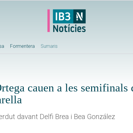
ssa
Formentera
Sumaris
tega cauen a les semifinals 
rella
erdut davant Delfi Brea i Bea González