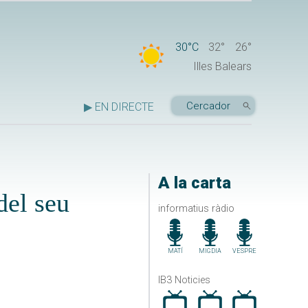
30°C
32°
26°
Illes Balears
▶ EN DIRECTE
A la carta
del seu
informatius ràdio
MATÍ
MIGDIA
VESPRE
IB3 Noticies