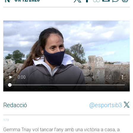
Redacció
@esportsib3
173
Gemma Triay vol tancar l’any amb una victòria a casa, a