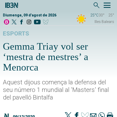
Diumenge, 09 d'agost de 2026
25°C
30°
25°
Illes Balears
ESPORTS
Gemma Triay vol ser
‘mestra de mestres’ a
Menorca
Aquest dijous comença la defensa del
seu número 1 mundial al 'Masters' final
del pavelló Bintalfa
09/12/2020