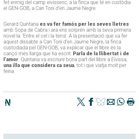
fet enmig del camp eivissenc, a la finca que té en custòdia
el GEN-GOB, a Can Toni d’en Jaume Negre.
Gerard Quintana
es va fer famós per les seves lletres
amb Sopa de Cabra i ara ens sorprèn amb la seva primera
novel·la: ‘Entre el cel i la terra’. A la presentació que va fer
aquest dissabte a Can Toni d’en Jaume Negre, la finca
custodiada pel GEN-GOB, va explicar que el llibre és la
cançó més llarga que ha escrit.
Parla de la llibertat i de
l’amor
. Quintana va escriure bona part del llibre a Eivissa,
una illa que considera ca seua
, tot i que viatja molt per
feina