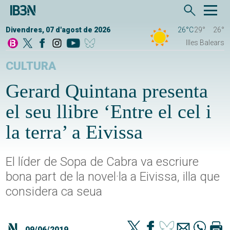
Divendres, 07 d'agost de 2026
26°C
29°
26°
Illes Balears
CULTURA
Gerard Quintana presenta
el seu llibre ‘Entre el cel i
la terra’ a Eivissa
El líder de Sopa de Cabra va escriure
bona part de la novel·la a Eivissa, illa que
considera ca seua
09/06/2019