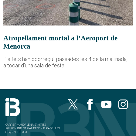
Atropellament mortal a l’Aeroport de
Menorca
Els fets han ocorregut passades les 4 de la matinada,
a tocar d'una sala de festa
CARRER MAGDALENA, 21, 07180
POLÍGON INDUSTRIAL DE SON BUGADELLES
(+34) 971 139 333