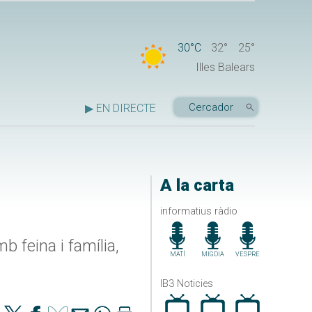
30°C
32°
25°
Illes Balears
▶ EN DIRECTE
A la carta
informatius ràdio
 feina i família,
MATÍ
MIGDIA
VESPRE
IB3 Noticies