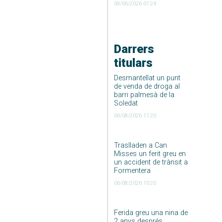
09/06/2026 01:24
Darrers
titulars
Desmantellat un punt
de venda de droga al
barri palmesà de la
Soledat
06/08/2026 11:20
Traslladen a Can
Misses un ferit greu en
un accident de trànsit a
Formentera
06/08/2026 10:20
Ferida greu una nina de
2 anys després