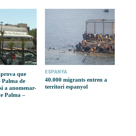
ESPANYA
 aprova que
40.000 migrants entren a
e Palma de
territori espanyol
si a anomenar-
de Palma –