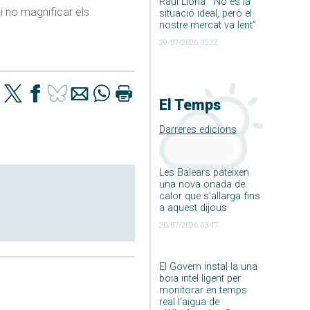
Raúl Llona: ”No és la
i no magnificar els
situació ideal, però el
nostre mercat va lent”
29/07/2026 05:22
El Temps
Darreres edicions
Les Balears pateixen
una nova onada de
calor que s’allarga fins
a aquest dijous
20/07/2026 03:47
El Govern instal·la una
boia intel·ligent per
monitorar en temps
real l’aigua de