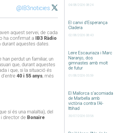
04/08/2026 08:24
@IB3noticies
El canvi d’Esperança
Cladera
tzaven aquest servei, de cada
02/08/2026 08:43
ho ha confirmat a
IB3 Ràdio
a durant aquestes dates.
Leire Escauriaza i Marc
Naranjo, dos
 han perdut un familiar, un
gimnastes amb molt
usuari que, durant aquestes
de futur
da i que, si la situació és
 d’entre
40 i 55 anys
, més
01/08/2026 05:59
El Mallorca s’acomiada
de Marbella amb
victòria contra l’Al-
Ittihad
e sí és una malaltia), del
30/07/2026 03:56
 i director de
Bonaire