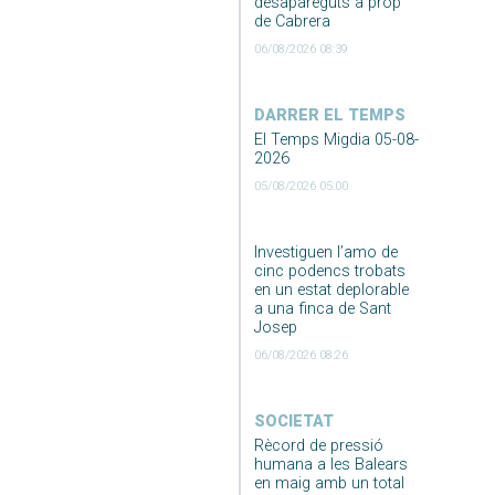
desapareguts a prop
de Cabrera
06/08/2026 08:39
DARRER EL TEMPS
El Temps Migdia 05-08-
2026
05/08/2026 05:00
Investiguen l’amo de
cinc podencs trobats
en un estat deplorable
a una finca de Sant
Josep
06/08/2026 08:26
SOCIETAT
Rècord de pressió
humana a les Balears
en maig amb un total