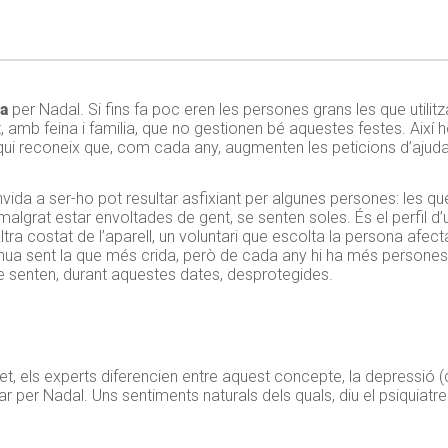
a
per Nadal. Si fins fa poc eren les persones grans les que utili
 amb feina i familia, que no gestionen bé aquestes festes. Així 
 qui reconeix que, com cada any, augmenten les peticions d’ajud
vida a ser-ho pot resultar asfixiant per algunes persones: les que
lgrat estar envoltades de gent, se senten soles. És el perfil d’
tra costat de l’aparell, un voluntari que escolta la persona afecta
inua sent la que més crida, però de cada any hi ha més persones
se senten, durant aquestes dates, desprotegides.
, els experts diferencien entre aquest concepte, la depressió (qu
 per Nadal. Uns sentiments naturals dels quals, diu el psiquiatre