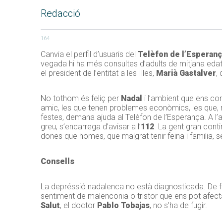
Redacció
164
Canvia el perfil d’usuaris del
Telèfon de l’Esperanç
vegada hi ha més consultes d’adults de mitjana edat,
el president de l’entitat a les Illes,
Marià Gastalver
,
No tothom és feliç per
Nadal
i l’ambient que ens con
amic, les que tenen problemes econòmics, les que, ma
festes, demana ajuda al Telèfon de l’Esperança. A l’al
greu, s’encarrega d’avisar a l’
112
. La gent gran cont
dones que homes, que malgrat tenir feina i familia, 
Consells
La depréssió nadalenca no està diagnosticada. De fet
sentiment de malenconia o tristor que ens pot afectar
Salut
, el doctor
Pablo Tobajas
, no s’ha de fugir.