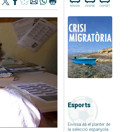
MIGDIA
VESPRE
CAP.SET
Esports
Eivissa és el planter de
la selecció espanyola