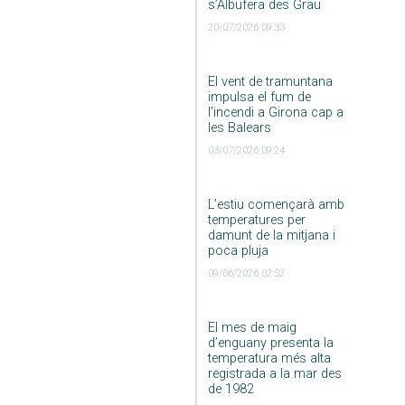
s’Albufera des Grau
20/07/2026 09:33
El vent de tramuntana
impulsa el fum de
l’incendi a Girona cap a
les Balears
03/07/2026 09:24
L’estiu començarà amb
temperatures per
damunt de la mitjana i
poca pluja
09/06/2026 02:52
El mes de maig
d’enguany presenta la
temperatura més alta
registrada a la mar des
de 1982