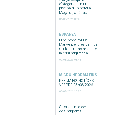
d’ofegar-se en una
piscina d’un hotel a
Magaluf, a Calvià
06/08/2026 08:41
ESPANYA
El rei rebrà avui a
Marivent el president de
Ceuta per tractar sobre
la crisi migratòria
06/08/2026 08:43
MICROINFORMATIUS
RESUM IB3 NOTÍCIES
VESPRE 05/08/2026
05/08/2026 10:20
Se suspèn la cerca
dels migrants