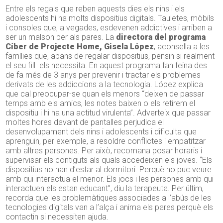
Entre els regals que reben aquests dies els nins i els
adolescents hi ha molts dispositius digitals. Tauletes, mòbils
i consoles que, a vegades, esdevenen addictives i arriben a
ser un malson per als pares. La
directora del programa
Cíber de Projecte Home, Gisela López
, aconsella a les
famílies que, abans de regalar dispositius, pensin si realment
el seu fill els necessita. En aquest programa fan feina des
de fa més de 3 anys per prevenir i tractar els problemes
derivats de les addiccions a la tecnologia. López explica
que cal preocupar-se quan els menors “deixen de passar
temps amb els amics, les notes baixen o els retirem el
dispositiu i hi ha una actitud virulenta”. Adverteix que passar
moltes hores davant de pantalles perjudica el
desenvolupament dels nins i adolescents i dificulta que
aprenguin, per exemple, a resoldre conflictes i empatitzar
amb altres persones. Per això, recomana posar horaris i
supervisar els contiguts als quals accedeixen els joves. “Els
dispositius no han d’estar al dormitori. Perquè no puc veure
amb qui interactua el menor. Els jocs i les persones amb qui
interactuen els estan educant”, diu la terapeuta. Per últim,
recorda que les problemàtiques associades a l’abús de les
tecnologies digitals van a l’alça i anima els pares perquè els
contactin si necessiten ajuda.