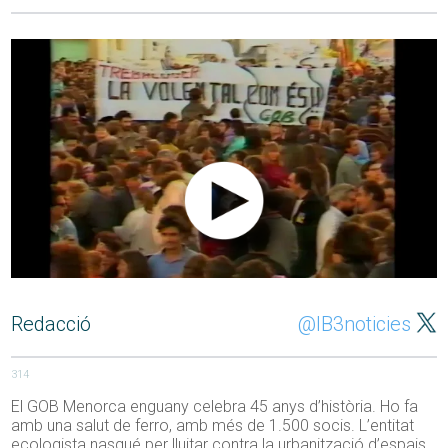
Redacció
@IB3noticies
314
El GOB Menorca enguany celebra 45 anys d’història. Ho fa
amb una salut de ferro, amb més de 1.500 socis. L’entitat
ecologista nasqué per lluitar contra la urbanització d’espais