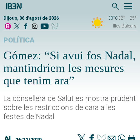
Dijous, 06 d'agost de 2026
30°C
32°
25°
Illes Balears
POLÍTICA
Gómez: “Si avui fos Nadal,
mantindriem les mesures
que tenim ara”
La consellera de Salut es mostra prudent
sobre les restriccions de cara a les
festes de Nadal
26/11/2020