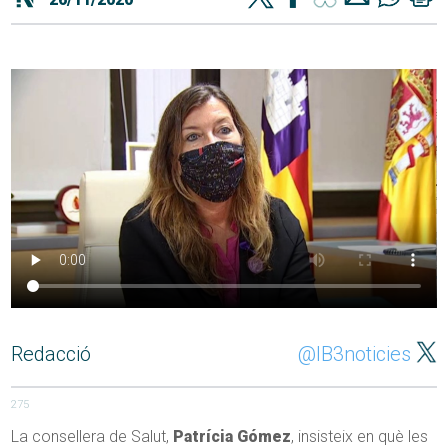
Redacció
@IB3noticies
275
La consellera de Salut,
Patrícia Gómez
, insisteix en què les