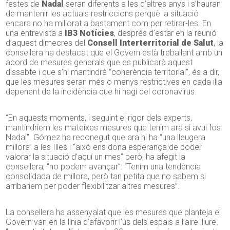
festes de
Nadal
seran diferents a les d’altres anys i s’hauran
de mantenir les actuals restriccions perquè la situació
encara no ha millorat a bastament com per retirar-les. En
una entrevista a
IB3 Notícies
, després d’estar en la reunió
d’aquest dimecres del
Consell Interterritorial de Salut
, la
consellera ha destacat que el Govern està treballant amb un
acord de mesures generals que es publicarà aquest
dissabte i que s’hi mantindrà “coherència territorial”, és a dir,
que les mesures seran més o menys restrictives en cada illa
depenent de la incidència que hi hagi del coronavirus.
“En aquests moments, i seguint el rigor dels experts,
mantindriem les mateixes mesures que tenim ara si avui fos
Nadal”. Gómez ha reconegut que ara hi ha “una lleugera
millora” a les Illes i “això ens dona esperança de poder
valorar la situació d’aquí un mes” però, ha afegit la
consellera, “no podem avançar”: “Tenim una tendència
consolidada de millora, però tan petita que no sabem si
arribariem per poder flexibilitzar altres mesures”.
La consellera ha assenyalat que les mesures que planteja el
Govern van en la línia d’afavorir l’ús dels espais a l’aire lliure.