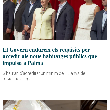
El Govern endureix els requisits per
accedir als nous habitatges públics que
impulsa a Palma
S'hauran d'acreditar un mínim de 15 anys de
residència legal