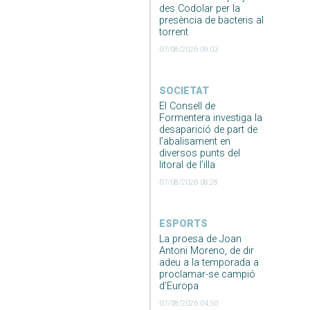
des Codolar per la
presència de bacteris al
torrent
07/08/2026 09:03
SOCIETAT
El Consell de
Formentera investiga la
desaparició de part de
l’abalisament en
diversos punts del
litoral de l’illa
07/08/2026 08:28
ESPORTS
La proesa de Joan
Antoni Moreno, de dir
adeu a la temporada a
proclamar-se campió
d’Europa
07/08/2026 04:50