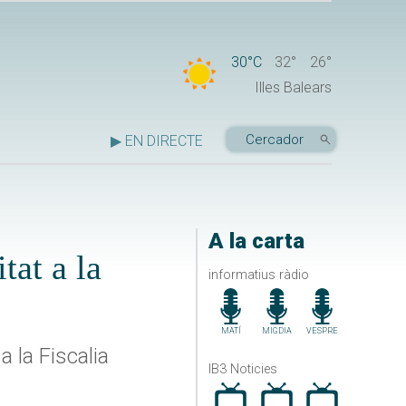
30°C
32°
26°
Illes Balears
▶ EN DIRECTE
A la carta
tat a la
informatius ràdio
MATÍ
MIGDIA
VESPRE
 la Fiscalia
IB3 Noticies