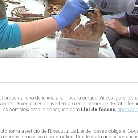
 presentar una denuncia a la Fiscalia perquè s’investigui si els 
itat. L’Executiu es converteix així en el primer de l’Estat a fer
ern, es compleix amb la coneguda com
Llei de fosses
,
aprovada
utònoma a petició de l’Executiu. La Llei de fosses obliga el Gov
na repressió massiva o sistemàtica. Una troballa que suposaria i