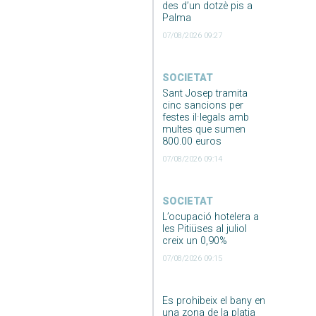
des d’un dotzè pis a
Palma
07/08/2026 09:27
SOCIETAT
Sant Josep tramita
cinc sancions per
festes il·legals amb
multes que sumen
800.00 euros
07/08/2026 09:14
SOCIETAT
L’ocupació hotelera a
les Pitiüses al juliol
creix un 0,90%
07/08/2026 09:15
Es prohibeix el bany en
una zona de la platja