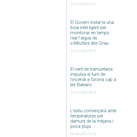
20/07/2026 03:47
El Govern instal·la una
boia intel·ligent per
monitorar en temps
real l’aigua de
s’Albufera des Grau
20/07/2026 09:33
El vent de tramuntana
impulsa el fum de
l’incendi a Girona cap a
les Balears
03/07/2026 09:24
L’estiu començarà amb
temperatures per
damunt de la mitjana i
poca pluja
09/06/2026 02:52