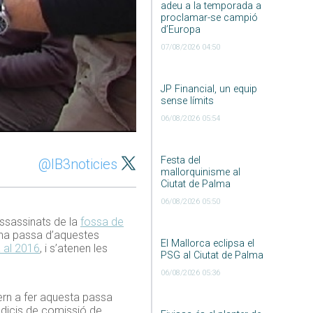
adeu a la temporada a
proclamar-se campió
d’Europa
07/08/2026 04:50
JP Financial, un equip
sense límits
06/08/2026 05:54
Festa del
@IB3noticies
mallorquinisme al
Ciutat de Palma
06/08/2026 05:50
assassinats de la
fossa de
 una passa d’aquestes
El Mallorca eclipsa el
 al 2016
, i s’atenen les
PSG al Ciutat de Palma
06/08/2026 05:36
ern a fer aquesta passa
ndicis de comissió de