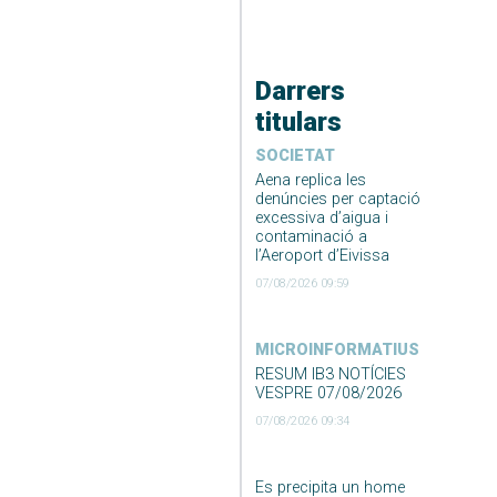
Darrers
titulars
SOCIETAT
Aena replica les
denúncies per captació
excessiva d’aigua i
contaminació a
l’Aeroport d’Eivissa
07/08/2026 09:59
MICROINFORMATIUS
RESUM IB3 NOTÍCIES
VESPRE 07/08/2026
07/08/2026 09:34
Es precipita un home