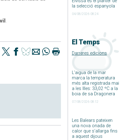
Eivissa és el planter de
la selecció espanyola
04/08/2026 08:24
vil
.
El Temps
Darreres edicions
L’aigua de la mar
marca la temperatura
més alta registrada mai
a les Illes: 33,02 ºC a la
boia de sa Dragonera
07/08/2026 08:12
Les Balears pateixen
una nova onada de
calor que s’allarga fins
a aquest dijous