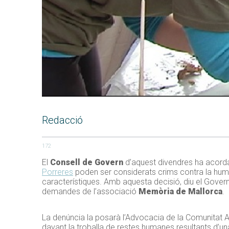
Redacció
172
El
Consell de Govern
d’aquest divendres ha acordat
Porreres
poden ser considerats crims contra la human
característiques. Amb aquesta decisió, diu el Gov
demandes de l’associació
Memòria de Mallorca
.
La denúncia la posarà l’Advocacia de la Comunitat A
davant la troballa de restes humanes resultants d’u