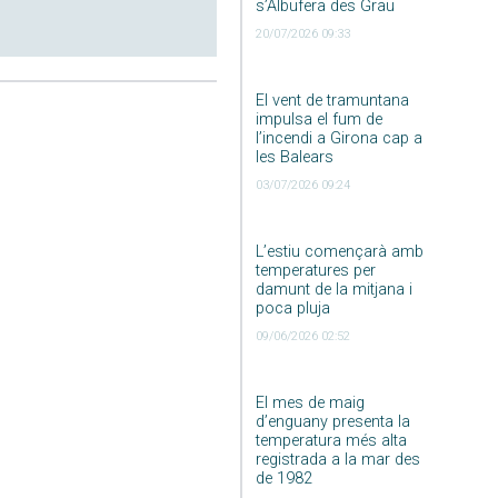
s’Albufera des Grau
20/07/2026 09:33
El vent de tramuntana
impulsa el fum de
l’incendi a Girona cap a
les Balears
03/07/2026 09:24
L’estiu començarà amb
temperatures per
damunt de la mitjana i
poca pluja
09/06/2026 02:52
El mes de maig
d’enguany presenta la
temperatura més alta
registrada a la mar des
de 1982