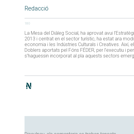
Redacció
180
La Mesa del Diàleg Social, ha aprovat avui l’Estratèg
2013 i centrat en el sector turístic, ha estat ara m
economia i les Indústries Culturals i Creatives. Així,
Doblers aportats pel Fóns FÉDER, per l’executiu i pe
s’haguessin incorporat al pla aquests sectors emerg