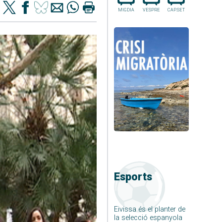
MIGDIA
VESPRE
CAP.SET
Esports
Eivissa és el planter de
la selecció espanyola