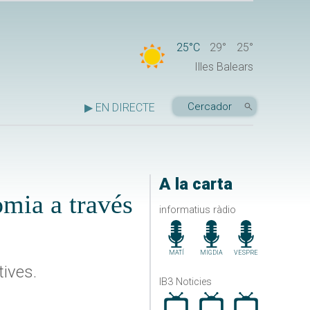
25°C
29°
25°
Illes Balears
▶ EN DIRECTE
A la carta
omia a través
informatius ràdio
MATÍ
MIGDIA
VESPRE
tives.
IB3 Noticies