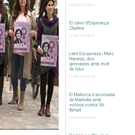
04/08/2026 08:24
El canvi d’Esperança
Cladera
02/08/2026 08:43
Leire Escauriaza i Marc
Naranjo, dos
gimnastes amb molt
de futur
01/08/2026 05:59
El Mallorca s’acomiada
de Marbella amb
victòria contra l’Al-
Ittihad
30/07/2026 03:56