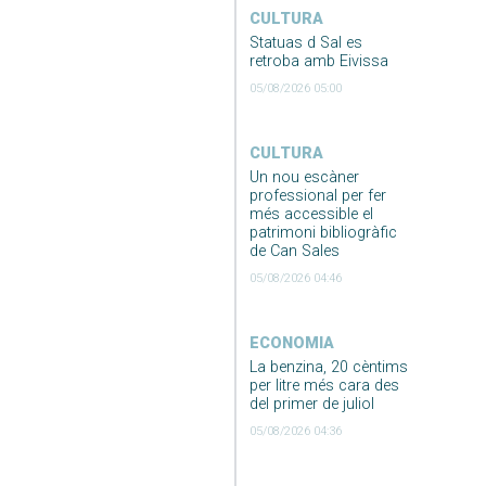
CULTURA
Statuas d Sal es
retroba amb Eivissa
05/08/2026 05:00
CULTURA
Un nou escàner
professional per fer
més accessible el
patrimoni bibliogràfic
de Can Sales
05/08/2026 04:46
ECONOMIA
La benzina, 20 cèntims
per litre més cara des
del primer de juliol
05/08/2026 04:36