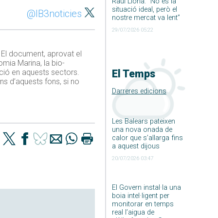
Raúl Llona: ”No és la
situació ideal, però el
@IB3noticies
nostre mercat va lent”
29/07/2026 05:22
. El document, aprovat el
omia Marina, la bio-
vació en aquests sectors.
El Temps
ns d’aquests fons, si no
Darreres edicions
Les Balears pateixen
una nova onada de
calor que s’allarga fins
a aquest dijous
20/07/2026 03:47
El Govern instal·la una
boia intel·ligent per
monitorar en temps
real l’aigua de