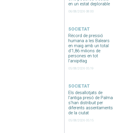
en un estat deplorable
06/08/2026 08:00
SOCIETAT
Rècord de pressió
humana a les Balears
en maig amb un total
d’1,86 milions de
persones en tot
l’arxipèlag
05/08/2026 05:19
SOCIETAT
Els desallotjats de
l’antiga presó de Palma
s’han distribuit per
diferents assentaments
de la ciutat
05/08/2026 05:15