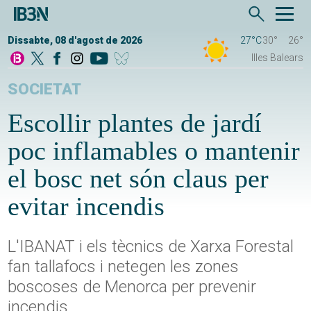
Dissabte, 08 d'agost de 2026
27°C
30°
26°
Illes Balears
SOCIETAT
Escollir plantes de jardí
poc inflamables o mantenir
el bosc net són claus per
evitar incendis
L'IBANAT i els tècnics de Xarxa Forestal
fan tallafocs i netegen les zones
boscoses de Menorca per prevenir
incendis