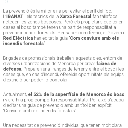
195
La prevenció és la millor eina per evitar el perill del foc.
L’
IBANAT
i els tècnics de la
Xarxa Forestal
fan tallafocs i
netegen les zones boscoses. Però els propietaris que tenen
cases al bosc també tenen una part de responsabilitat a
prevenir incendis forestals. Per saber com fer-ho, el Govern i
Red Eléctrica
han editat la guia
‘Com conviure amb els
incendis forestals’
.
Brigades de professionals treballen, aquests dies, entorn de
diverses urbanitzacions de Menorca per crear
faixes de
defensa
. Preparen una franges de terreny entre el bosc i les
cases que, en cas d’incendi, ofereixin oportunitats als equips
d’extinció per poder-lo controlar.
Actualment,
el 52% de la superfície de Menorca és bosc
i viure-hi a prop comporta responsabilitats. Per això s’acaba
d’editar una guia de prevenció amb un títol ben explícit:
‘Conviure amb els incendis forestals’.
Una necessitat de prevenció individual que tenen molt clara