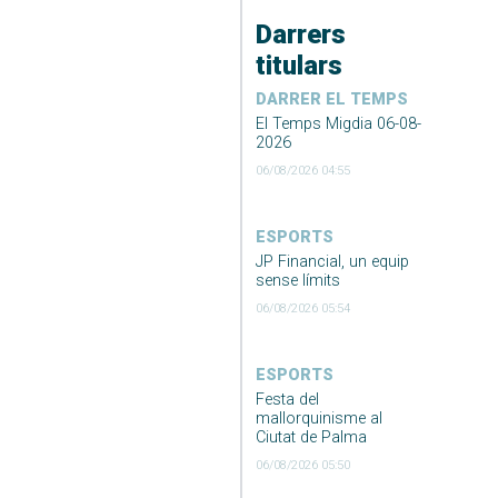
Darrers
titulars
DARRER EL TEMPS
El Temps Migdia 06-08-
2026
06/08/2026 04:55
ESPORTS
JP Financial, un equip
sense límits
06/08/2026 05:54
ESPORTS
Festa del
mallorquinisme al
Ciutat de Palma
06/08/2026 05:50