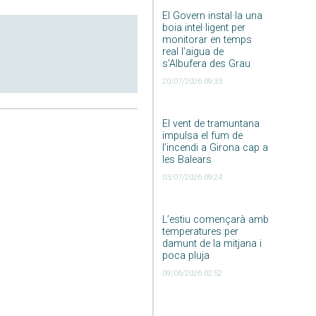
El Govern instal·la una
boia intel·ligent per
monitorar en temps
real l’aigua de
s’Albufera des Grau
20/07/2026 09:33
El vent de tramuntana
impulsa el fum de
l’incendi a Girona cap a
les Balears
03/07/2026 09:24
L’estiu començarà amb
temperatures per
damunt de la mitjana i
poca pluja
09/06/2026 02:52