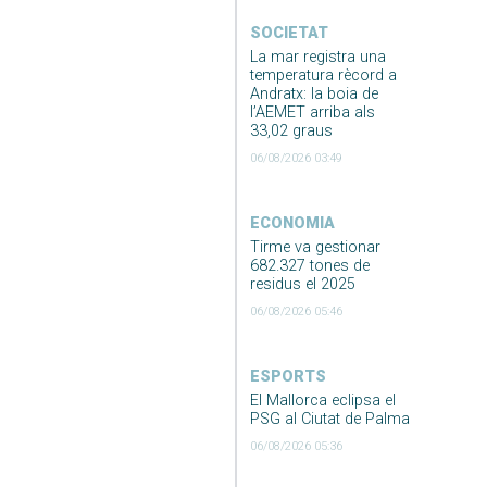
SOCIETAT
La mar registra una
temperatura rècord a
Andratx: la boia de
l’AEMET arriba als
33,02 graus
06/08/2026 03:49
ECONOMIA
Tirme va gestionar
682.327 tones de
residus el 2025
06/08/2026 05:46
ESPORTS
El Mallorca eclipsa el
PSG al Ciutat de Palma
06/08/2026 05:36