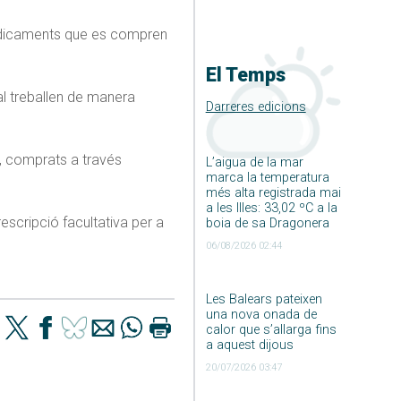
 medicaments que es compren
El Temps
al treballen de manera
Darreres edicions
, comprats a través
L’aigua de la mar
marca la temperatura
més alta registrada mai
a les Illes: 33,02 ºC a la
escripció facultativa per a
boia de sa Dragonera
06/08/2026 02:44
Les Balears pateixen
una nova onada de
calor que s’allarga fins
a aquest dijous
20/07/2026 03:47