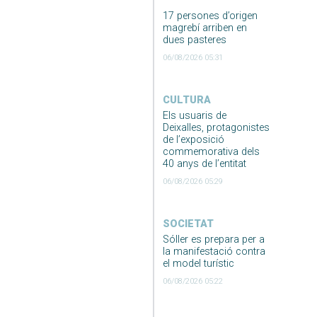
17 persones d’origen
magrebí arriben en
dues pasteres
06/08/2026 05:31
CULTURA
Els usuaris de
Deixalles, protagonistes
de l’exposició
commemorativa dels
40 anys de l’entitat
06/08/2026 05:29
SOCIETAT
Sóller es prepara per a
la manifestació contra
el model turístic
06/08/2026 05:22