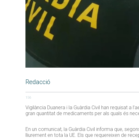
Redacció
156
Vigilància Duanera i la Guàrdia Civil han requisat a 
gran quantitat de medicaments per als quals és nec
En un comunicat, la Guàrdia Civil informa que, seg
lliurement en tota la UE. Els que requereixen de re