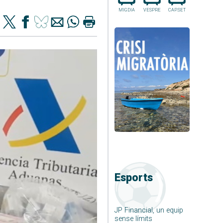
MIGDIA
VESPRE
CAP.SET
Esports
JP Financial, un equip
sense límits