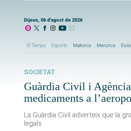
Dijous, 06 d'agost de 2026
El Temps
Esports
Mallorca
Menorca
Eivi
SOCIETAT
Guàrdia Civil i Agènci
medicaments a l’aeropo
La Guàrdia Civil adverteix que la gr
legals