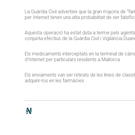
La Guàrdia Civil adverteix que la gran majoria de “f
per Internet tenen una alta probabilitat de ser falsifi
Aquesta operació ha estat duta a terme pels agents 
conjunta efectius de la Guàrdia Civil i Vigilància Duan
Els medicaments interceptats en la terminal de càr
d’Internet per particulars residents a Mallorca.
Els enviaments van ser retirats de les línies de clas
adquirir-los en les farmàcies.