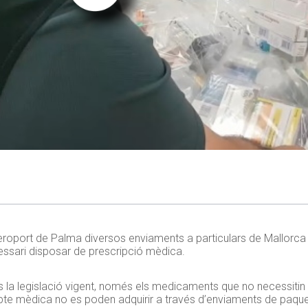
l’aeroport de Palma diversos enviaments a particulars de Mallorca 
essari disposar de prescripció mèdica.
ons la legislació vigent, només els medicaments que no necessit
cepte mèdica no es poden adquirir a través d’enviaments de paque