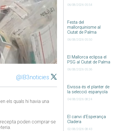
06/08/2026 05:54
Festa del
mallorquinisme al
Ciutat de Palma
06/08/2026 05:50
El Mallorca eclipsa el
PSG al Ciutat de Palma
06/08/2026 05:36
@IB3noticies
Eivissa és el planter de
la selecció espanyola
04/08/2026 08:24
en els quals hi havia una
El canvi d’Esperança
in recepta poden comprar-se
Cladera
teria.
02/08/2026 08:43