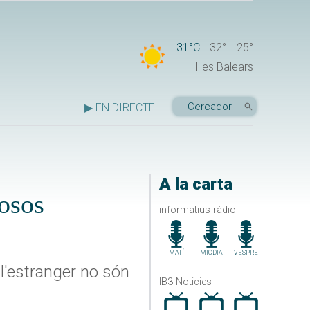
31°C
32°
25°
Illes Balears
▶ EN DIRECTE
A la carta
rosos
informatius ràdio
MATÍ
MIGDIA
VESPRE
 l'estranger no són
IB3 Noticies