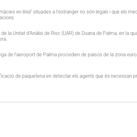
armàcies en línia” situades a l’estranger no són legals i que els
cacions.
de la Unitat d’Anàlisi de Risc (UAR) de Duana de Palma, en la qu
era.
rega de l’aeroport de Palma procedien de països de la zona euro
sificació de paqueteria en detectar els agents que és necessari pr