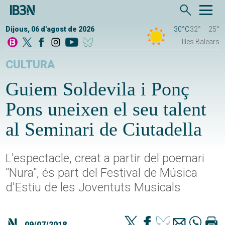
Dijous, 06 d'agost de 2026
30°C
32°
25°
Illes Balears
CULTURA
Guiem Soldevila i Ponç
Pons uneixen el seu talent
al Seminari de Ciutadella
L'espectacle, creat a partir del poemari
"Nura", és part del Festival de Música
d'Estiu de les Joventuts Musicals
09/07/2018