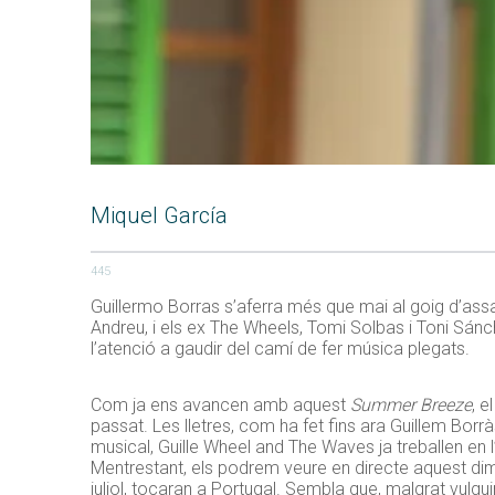
Miquel García
445
Guillermo Borras s’aferra més que mai al goig d’a
Andreu, i els ex The Wheels, Tomi Solbas i Toni Sá
l’atenció a gaudir del camí de fer música plegats.
Com ja ens avancen amb aquest
Summer Breeze
, e
passat. Les lletres, com ha fet fins ara Guillem Borrà
musical, Guille Wheel and The Waves ja treballen en 
Mentrestant, els podrem veure en directe aquest dime
juliol, tocaran a Portugal. Sembla que, malgrat vulgu