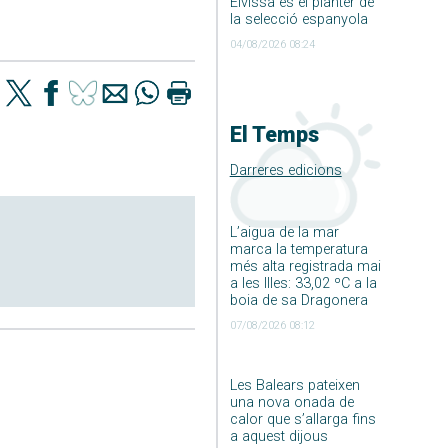
Eivissa és el planter de
la selecció espanyola
04/08/2026 08:24
El Temps
Darreres edicions
L’aigua de la mar
marca la temperatura
més alta registrada mai
a les Illes: 33,02 ºC a la
boia de sa Dragonera
07/08/2026 08:12
Les Balears pateixen
una nova onada de
calor que s’allarga fins
a aquest dijous