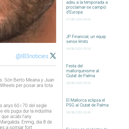
adeu a la temporada a
proclamar-se campió
d’Europa
07/08/2026 04:50
JP Financial, un equip
sense límits
06/08/2026 05:54
@IB3noticies
Festa del
mallorquinisme al
Ciutat de Palma
es. Són Berto Meana y Juan
06/08/2026 05:50
 Wheels per posar ara tota
El Mallorca eclipsa el
PSG al Ciutat de Palma
s anys 60 i 70 del segle
 els pugui dur la indústria
06/08/2026 05:36
 que acabi l’any.
 Margalida. Enmig, dia 8 de
es a somiar fort.