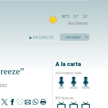
30°C
32°
26°
Illes Balears
▶ EN DIRECTE
A la carta
reeze”
informatius ràdio
isc
MATÍ
MIGDIA
VESPRE
IB3 Noticies