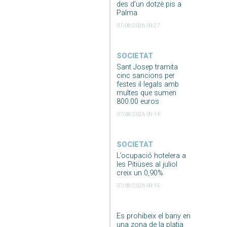
des d’un dotzè pis a
Palma
07/08/2026 09:27
SOCIETAT
Sant Josep tramita
cinc sancions per
festes il·legals amb
multes que sumen
800.00 euros
07/08/2026 09:14
SOCIETAT
L’ocupació hotelera a
les Pitiüses al juliol
creix un 0,90%
07/08/2026 09:15
Es prohibeix el bany en
una zona de la platja