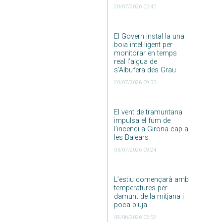
20/07/2026 03:47
El Govern instal·la una
boia intel·ligent per
monitorar en temps
real l’aigua de
s’Albufera des Grau
20/07/2026 09:33
El vent de tramuntana
impulsa el fum de
l’incendi a Girona cap a
les Balears
03/07/2026 09:24
L’estiu començarà amb
temperatures per
damunt de la mitjana i
poca pluja
09/06/2026 02:52