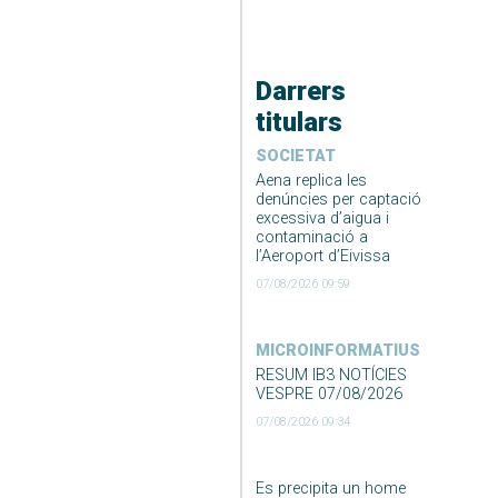
Darrers
titulars
SOCIETAT
Aena replica les
denúncies per captació
excessiva d’aigua i
contaminació a
l’Aeroport d’Eivissa
07/08/2026 09:59
MICROINFORMATIUS
RESUM IB3 NOTÍCIES
VESPRE 07/08/2026
07/08/2026 09:34
Es precipita un home