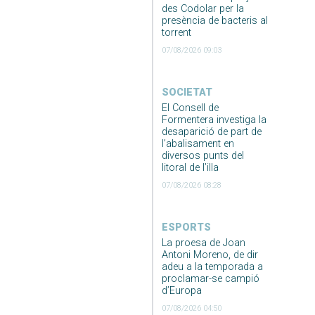
des Codolar per la
presència de bacteris al
torrent
07/08/2026 09:03
SOCIETAT
El Consell de
Formentera investiga la
desaparició de part de
l’abalisament en
diversos punts del
litoral de l’illa
07/08/2026 08:28
ESPORTS
La proesa de Joan
Antoni Moreno, de dir
adeu a la temporada a
proclamar-se campió
d’Europa
07/08/2026 04:50