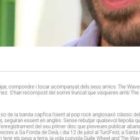
ssajar, compondre i tocar acompanyat dels seus amics: The Wav
nchez. S’han recompost del somni truncat que visqueren amb The
l so de la banda capfica l’oient al pop rock anglosaxó clàssic del
s, seguiran essent en anglès. Sense rebutjar qualsevol llepolia que
l’enregistrament del seu primer disc que preveuen publicar abans
cres a Sa Fonda de Deià, i dia 12 de juliol al TuróFest, a Santa
in tenir els peus a terra, la vida convida Guille Wheel and The Wav