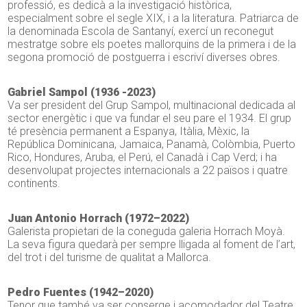
professió, es dedicà a la investigació històrica,
especialment sobre el segle XIX, i a la literatura. Patriarca de
la denominada Escola de Santanyí, exercí un reconegut
mestratge sobre els poetes mallorquins de la primera i de la
segona promoció de postguerra i escriví diverses obres.
Gabriel Sampol (1936 -2023)
Va ser president del Grup Sampol, multinacional dedicada al
sector energètic i que va fundar el seu pare el 1934. El grup
té presència permanent a Espanya, Itàlia, Mèxic, la
República Dominicana, Jamaica, Panamà, Colòmbia, Puerto
Rico, Hondures, Aruba, el Perú, el Canadà i Cap Verd; i ha
desenvolupat projectes internacionals a 22 països i quatre
continents.
Juan Antonio Horrach (1972–2022)
Galerista propietari de la coneguda galeria Horrach Moyà.
La seva figura quedarà per sempre lligada al foment de l’art,
del trot i del turisme de qualitat a Mallorca.
Pedro Fuentes (1942–2020)
Tenor que també va ser conserge i acomodador del Teatre