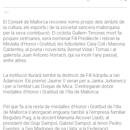
790
El Consell de Mallorca reconeix noms propis dels àmbits de
la cultura, els esports i de la societat sencera mallorquina
per la seva contribució. El ciclista Guillem Timoner, mort fa
poques setmanes, serà nomenat Fill Predilecte i rebran la
Medalla d’Honor i Gratitud, les futbolistes Cata Coll i Mariona
Caldentey, al poeta i novel·lista, Bernat Vidal i Tomas i al
galerista Juan Antonio Horrach, qui va morir l’any passat,
entre altres.
La institució lliurarà també la distinció de Fill Adoptiu a Ian
Adamson. Els premis Jaume II seran per a Janka Jurkiewicz
i per a l’entitat Las Ovejas de Mica. S’entregaran dotze
medalles d’Honor i Gratitud de l’Illa de Mallorca.
Pel que fa a la resta de medalles d’Honor i Gratitud de l’Illa
de Mallorca s’atorgaran enguany també a l’empresa familiar
Begudes Puig; a la docent Manuela Alcover Lladó; al
president del Grup Sampol, Gabriel Sampol; al tenor Pedro
Fuentes; a Ses Madones de sa Llata; a la Federació