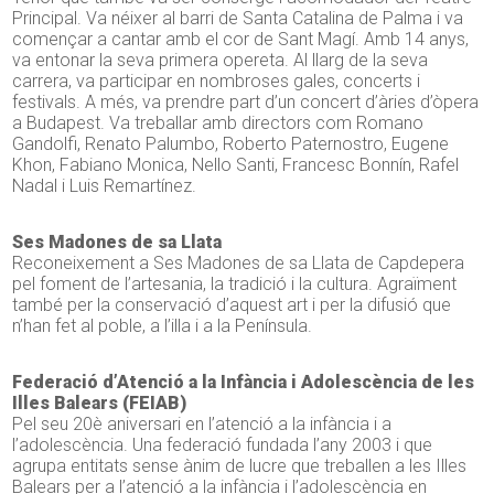
Principal. Va néixer al barri de Santa Catalina de Palma i va
començar a cantar amb el cor de Sant Magí. Amb 14 anys,
va entonar la seva primera opereta. Al llarg de la seva
carrera, va participar en nombroses gales, concerts i
festivals. A més, va prendre part d’un concert d’àries d’òpera
a Budapest. Va treballar amb directors com Romano
Gandolfi, Renato Palumbo, Roberto Paternostro, Eugene
Khon, Fabiano Monica, Nello Santi, Francesc Bonnín, Rafel
Nadal i Luis Remartínez.
Ses Madones de sa Llata
Reconeixement a Ses Madones de sa Llata de Capdepera
pel foment de l’artesania, la tradició i la cultura. Agraïment
també per la conservació d’aquest art i per la difusió que
n’han fet al poble, a l’illa i a la Península.
Federació d’Atenció a la Infància i Adolescència de les
Illes Balears (FEIAB)
Pel seu 20è aniversari en l’atenció a la infància i a
l’adolescència. Una federació fundada l’any 2003 i que
agrupa entitats sense ànim de lucre que treballen a les Illes
Balears per a l’atenció a la infància i l’adolescència en