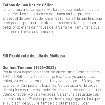
Tafona de Can Det de Sóller
És la tafona més antiga de Mallorca, documentada des del
segle XVI. Les instal·lacions continuen amb el procés
ancestral de premsat de l’oliva i és l’única a l’illa que funciona
amb pedra i premsa. La tafona processa olives que aporten
petits propietaris de finques de la Serra de Tramuntana que
elaboren oli per a autoconsum.
Fill Predilecte de l’Illa de Mallorca
Guillem Timoner (1926–2023)
Per la seva trajectòria esportiva en ciclisme. Competí entre
1941 i 1968. L’any 1983, quan ja feia 15 anys que s’havia
retirat, va tornar a competir i l’any següent, amb 58 anys, va
guanyar el Campionat d’Espanya. Va destacar en la prova
de mig fons darrere motocicleta, en la qual va aconseguir el
Campionat del Món sis vegades. Va ser una gesta que cap
altre ciclista de l’Estat espanyol havia pogut igualar fins que
el 16 d’abril de 2006, el també ciclista mallorquí Joan