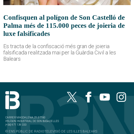
Confisquen al polígon de Son Castelló de
Palma més de 115.000 peces de joieria de
luxe falsificades
Es tracta de la confiscació més gran de joieria
falsificada realitzada mai per la Guàrdia Civil a les
Balears
CARRER MAGDALENA, 21, 07180
POLÍGON INDUSTRIAL DE SON BUGADELLES
(+34) 971 139 333
© ENS PÚBLIC DE RADIOTELEVISIÓ DE LES ILLES BALEARS