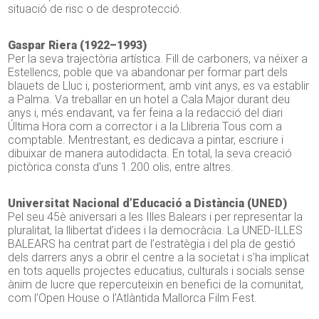
situació de risc o de desprotecció.
Gaspar Riera (1922–1993)
Per la seva trajectòria artística. Fill de carboners, va néixer a
Estellencs, poble que va abandonar per formar part dels
blauets de Lluc i, posteriorment, amb vint anys, es va establir
a Palma. Va treballar en un hotel a Cala Major durant deu
anys i, més endavant, va fer feina a la redacció del diari
Última Hora com a corrector i a la Llibreria Tous com a
comptable. Mentrestant, es dedicava a pintar, escriure i
dibuixar de manera autodidacta. En total, la seva creació
pictòrica consta d’uns 1.200 olis, entre altres.
Universitat Nacional d’Educació a Distància (UNED)
Pel seu 45è aniversari a les Illes Balears i per representar la
pluralitat, la llibertat d’idees i la democràcia. La UNED-ILLES
BALEARS ha centrat part de l’estratègia i del pla de gestió
dels darrers anys a obrir el centre a la societat i s’ha implicat
en tots aquells projectes educatius, culturals i socials sense
ànim de lucre que repercuteixin en benefici de la comunitat,
com l’Open House o l’Atlàntida Mallorca Film Fest.