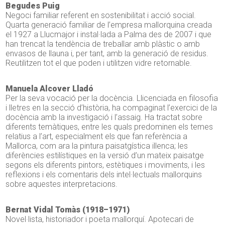
Begudes Puig
Negoci familiar referent en sostenibilitat i acció social.
Quarta generació familiar de l’empresa mallorquina creada
el 1927 a Llucmajor i instal·lada a Palma des de 2007 i que
han trencat la tendència de treballar amb plàstic o amb
envasos de llauna i, per tant, amb la generació de residus.
Reutilitzen tot el que poden i utilitzen vidre retornable.
Manuela Alcover Lladó
Per la seva vocació per la docència. Llicenciada en filosofia
i lletres en la secció d’història, ha compaginat l’exercici de la
docència amb la investigació i l’assaig. Ha tractat sobre
diferents temàtiques, entre les quals predominen els temes
relatius a l’art, especialment els que fan referència a
Mallorca, com ara la pintura paisatgística illenca; les
diferències estilístiques en la versió d’un mateix paisatge
segons els diferents pintors, estètiques i moviments, i les
reflexions i els comentaris dels intel·lectuals mallorquins
sobre aquestes interpretacions.
Bernat Vidal Tomàs (1918–1971)
Novel·lista, historiador i poeta mallorquí. Apotecari de