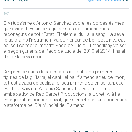
407
El virtuosisme d’Antonio Sánchez sobre les cordes és més
que evident. És un dels guitarristes de flamenc més
reconeguts de tot l’Estat. El talent el duu a la sang. La seva
relació amb l’instrument va començar de ben petit, inculcat
pel seu conco: el mestre Paco de Lucía. El madrileny va ser
el segon guitarra de Paco de Lucía del 2010 al 2014, fins al
dia de la seva mort.
Després de dues dècades col·laborant amb primeres
figures de la guitarra, el cant i el ball flamenc arreu del món,
tot just acaba de publicar el seu primer disc en solitari, que
es titula ‘Kavara’. Antonio Sánchez ha estat nomenat
ambaixador de Red Carpet Produccions, a Lloret. Allà ha
enregistrat un concert privat, que s’emetrà en una coneguda
plataforma pel Dia Mundial del Flamenc.