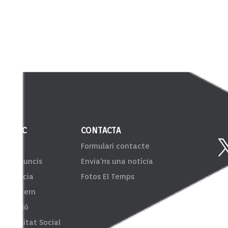
 PÚBLIC
CONTACTA
VIB
Formulari contacte
er d'anuncis
Envia'ns una notícia
sparència
Fotos El Temps
ema Intern
formació
onsibilitat Social