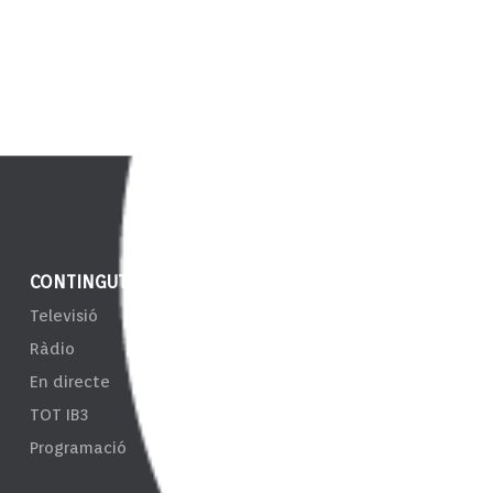
CONTINGUT
NOTÍCIES
ENS
Televisió
IB3 Notícies
EPRT
Ràdio
El Temps
Taul
En directe
Esports
Tran
TOT IB3
Càmeres
Sist
Programació
d'In
Resp