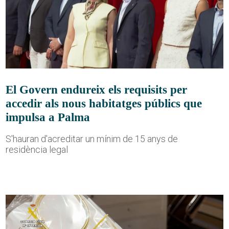
El Govern endureix els requisits per
accedir als nous habitatges públics que
impulsa a Palma
S'hauran d'acreditar un mínim de 15 anys de
residència legal