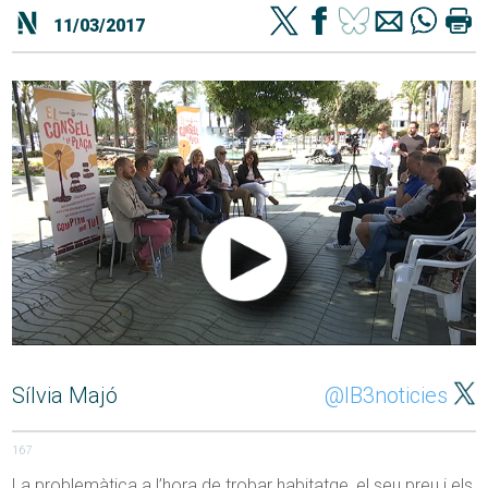
11/03/2017
Sílvia Majó
@IB3noticies
167
La problemàtica a l’hora de trobar habitatge, el seu preu i els