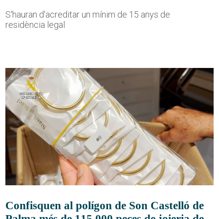
S'hauran d'acreditar un mínim de 15 anys de
residència legal
Confisquen al polígon de Son Castelló de
Palma més de 115.000 peces de joieria de